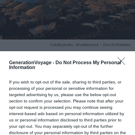
Crédit photo : Shutterstock – Zocchi Roberto
GenerationVoyage -
Do Not Process My Personal
?
Localisation :
côte est de l’île
Information
?
Atouts :
sa vue sur les falaises
ℹ️
Bon à savoir :
à Kamari, vous pourrez pratiquer
If you wish to opt-out of the sale, sharing to third parties, or
une multitude de sports nautiques
processing of your personal or sensitive information for
targeted advertising by us, please use the below opt-out
section to confirm your selection. Please note that after your
La plage de Kamari est célèbre pour sa vue à couper le
opt-out request is processed you may continue seeing
interest-based ads based on personal information utilized by
souffle sur les falaises. Elle se démarque également par
us or personal information disclosed to third parties prior to
la profondeur de ses eaux et ses spots parfaits pour la
your opt-out. You may separately opt-out of the further
pratique des sports nautiques. Cette plage où se
disclosure of your personal information by third parties on the