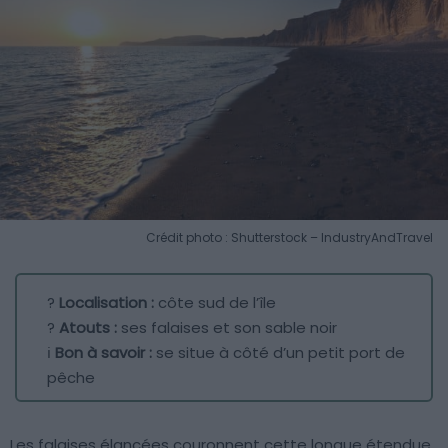
Crédit photo : Shutterstock – IndustryAndTravel
?
Localisation :
côte sud de l’île
?
Atouts :
ses falaises et son sable noir
ℹ️
Bon à savoir :
se situe à côté d’un petit port de
pêche
Les falaises élancées couronnent cette longue étendue