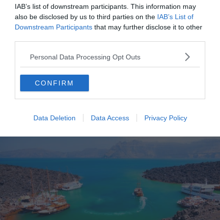
baigner à Santorin est aussi célèbre pour ses animations
IAB’s list of downstream participants. This information may
et sa vie nocturne.
also be disclosed by us to third parties on the
IAB’s List of
Downstream Participants
that may further disclose it to other
third parties.
Une fois n’est pas coutume, cette belle étendue de cinq
kilomètres est recouverte de sable noir volcanique. Elle
Personal Data Processing Opt Outs
possède un emblème unique : un énorme rocher qui la
sépare de la plage de Períssa.
CONFIRM
7. Nea Kameni
Data Deletion
Data Access
Privacy Policy