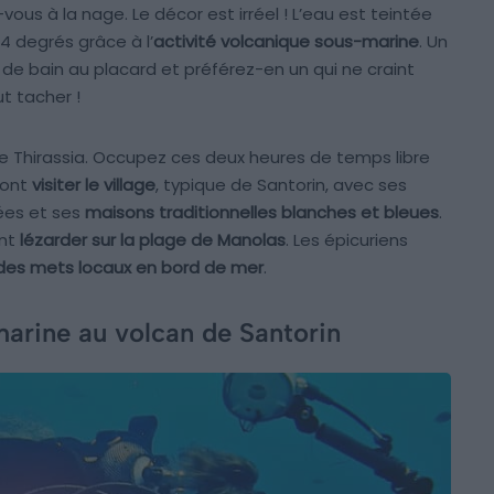
ous à la nage. Le décor est irréel ! L’eau est teintée
34 degrés grâce à l’
activité volcanique sous-marine
. Un
t de bain au placard et préférez-en un qui ne craint
t tacher !
de Thirassia. Occupez ces deux heures de temps libre
ront
visiter le village
, typique de Santorin, avec ses
ées et ses
maisons traditionnelles blanches et bleues
.
ont
lézarder sur la plage de Manolas
. Les épicuriens
des mets locaux en bord de mer
.
arine au volcan de Santorin