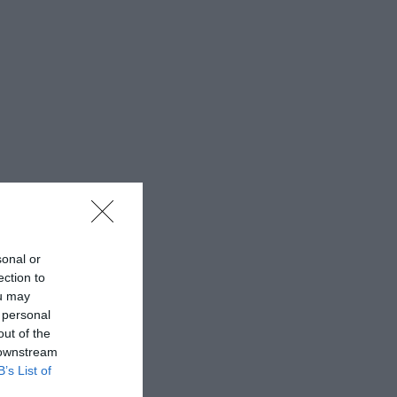
sonal or
ection to
ou may
 personal
out of the
 downstream
B’s List of