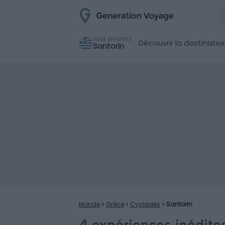
VOUS EXPLOREZ
Découvrir la destinatio
Santorin
Monde
Grèce
Cyclades
Santorin
4 expériences inédites