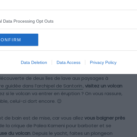
Crédit photo :
Get Your Guide
l Data Processing Opt Outs
CONFIRM
arte postale et la baignade dans le volcan de
onne pour la peau.
Data Deletion
Data Access
Privacy Policy
t de
Nea Kameni
pour une journée détente autour du
découverte de deux îles de lave aux paysages à
ère guidée dans l’archipel de Santorin
,
visitez un volcan
 si le volcan va entrer en éruption ? On vous rassure,
le, celui-ci dort encore. 😉
lot de bain est de mise, car vous allez
vous baigner près
 de la crique de Palea Kameni pour barboter et se
use du volcan
. Depuis le yacht, faites un plongeon