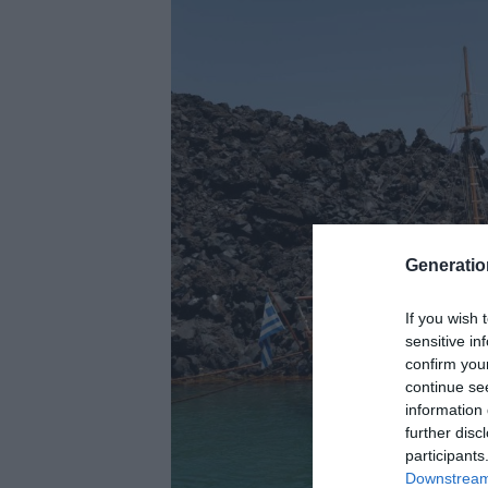
Generati
If you wish 
sensitive in
confirm you
continue se
information 
further disc
participants
Downstream 