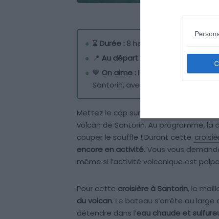
Persona
⌛
Durée :
8 heures
📍
Au départ de :
Port d’Athinios
💙
On aime :
le décor digne d’une c
Santorin, avec son eau thermale b
Mettez le cap sur les îles de
Thirassia
e
volcan de Santorin. Au programme, la 
couper le souffle ! Durant cette
croisi
encore en activité
. Vous vous demandez
même si l’activité volcanique est palpab
Pour cette
croisière à Santorin
, le mail
du volcan
. Le bateau s’arrête au large
détendre dans l’
eau chaude et sulfure