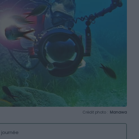
Crédit photo :
Manawa
 journée