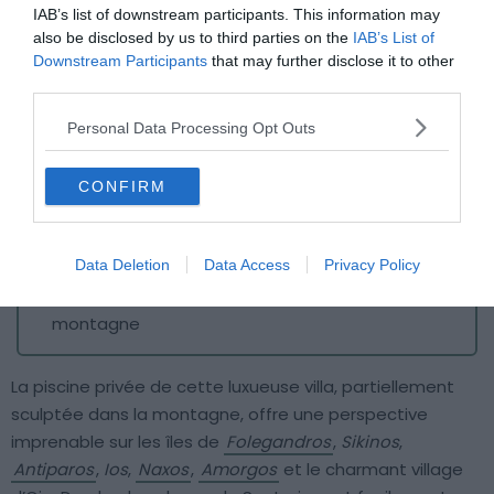
IAB’s list of downstream participants. This information may
also be disclosed by us to third parties on the
IAB’s List of
Downstream Participants
that may further disclose it to other
third parties.
Personal Data Processing Opt Outs
Crédit photo : Airbnb
CONFIRM
📸
Photos :
Voir les photos
💶
Gamme :
Luxueux
Data Deletion
Data Access
Privacy Policy
💙
On aime :
la piscine sculptée dans la
montagne
La piscine privée de cette luxueuse villa, partiellement
sculptée dans la montagne, offre une perspective
imprenable sur les îles de
Folegandros
,
Sikinos
,
Antiparos
,
Ios
,
Naxos
,
Amorgos
et le charmant village