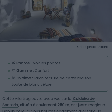
Crédit photo : Airbnb
📸
Photos :
Voir les photos
💶
Gamme :
Confort
💙
On aime :
l’architecture de cette maison
toute de blanc vêtue
Cette villa troglodyte avec vue sur la
Caldeira de
Santorin
, située à seulement 250 m
, est juste magique.
Depuis celle-ci, vous pourrez également aller faire un