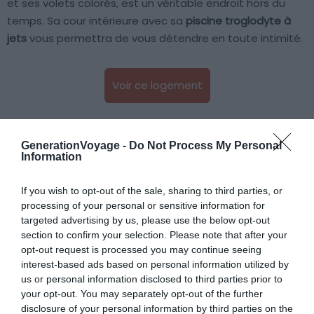
et ses volets colorés, est un véritable endroit hors du
temps. Sa cour intérieure avec sa
piscine troglodyte à
jets
vous permettra de vous détendre en toute intimité.
Voir ce logement
Luxe et perspective unique sur les
GenerationVoyage -
Do Not Process My Personal
Information
Cyclades
If you wish to opt-out of the sale, sharing to third parties, or
processing of your personal or sensitive information for
targeted advertising by us, please use the below opt-out
section to confirm your selection. Please note that after your
opt-out request is processed you may continue seeing
interest-based ads based on personal information utilized by
us or personal information disclosed to third parties prior to
your opt-out. You may separately opt-out of the further
disclosure of your personal information by third parties on the