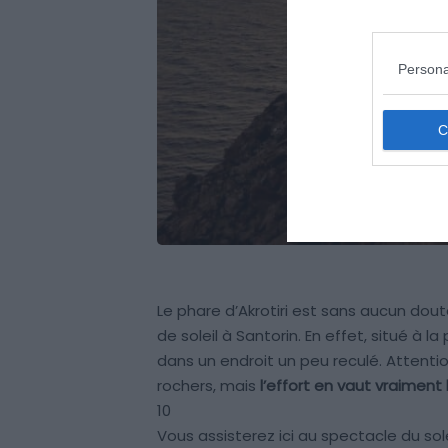
Persona
Le phare d’Akrotiri est sans aucun dou
de soleil à Santorin. En effet, situé à l
dans un endroit un peu reculé. Attentio
rochers, mais
l’effort en vaut vraiment 
10
Vous assisterez ici au spectacle du sol