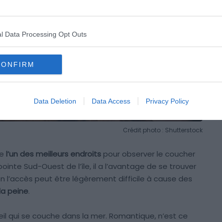
l Data Processing Opt Outs
CONFIRM
Data Deletion
Data Access
Privacy Policy
Crédit photo : Shutterstock
te
l’un des meilleurs endroits
pour observer le coucher
a pointe Sud-Ouest de l’île, il a l’avantage de se trouver
n l’accès peut être légèrement difficile à cause des
la peine
.
eil qui se couche dans la mer. Romantique, n’est ce