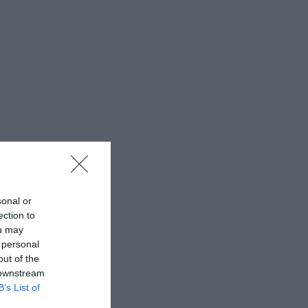
sonal or
ection to
ou may
 personal
out of the
 downstream
B’s List of