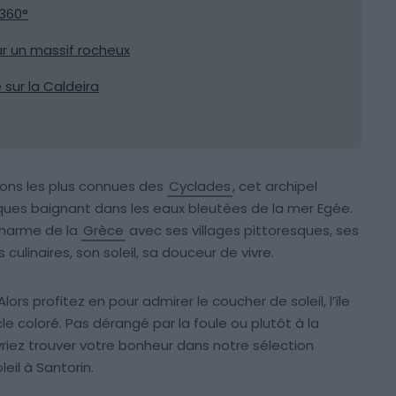
 360°
ur un massif rocheux
 sur la Caldeira
ions les plus connues des
Cyclades
, cet archipel
ques baignant dans les eaux bleutées de la mer Egée.
 charme de la
Grèce
avec ses villages pittoresques, ses
 culinaires, son soleil, sa douceur de vivre.
rs profitez en pour admirer le coucher de soleil, l’île
le coloré. Pas dérangé par la foule ou plutôt à la
vriez trouver votre bonheur dans notre sélection
eil à Santorin.