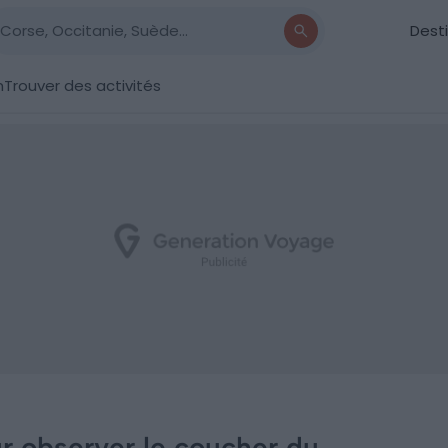
Dest
n
Trouver des activités
ur observer le coucher du