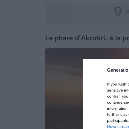
Le phare d’Akrotiri, à la 
Generati
If you wish 
sensitive in
confirm you
continue se
information 
further disc
participants
Downstream 