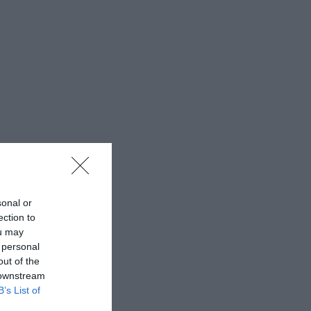
sonal or
ection to
ou may
 personal
out of the
 downstream
B’s List of