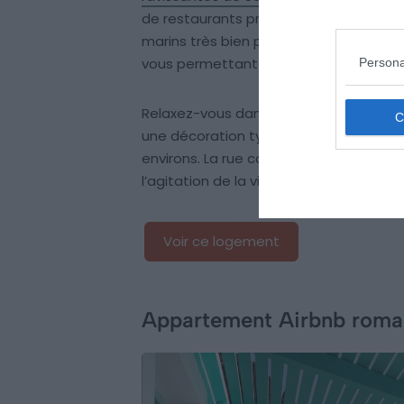
de restaurants proposant des plats tr
marins très bien préservées par le te
vous permettant de visiter facilement l
Persona
Relaxez-vous dans votre adorable logem
une décoration typiquement grecque. P
environs. La rue calme où se trouve la p
l’agitation de la ville.
Voir ce logement
Appartement Airbnb romant