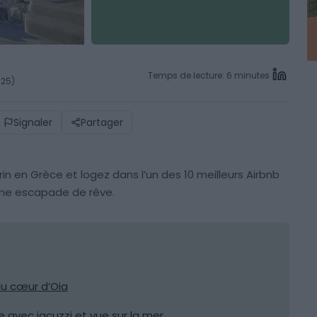
Temps de lecture: 6 minutes
025)
Signaler
Partager
rin en Grèce et logez dans l’un des 10 meilleurs Airbnb
une escapade de rêve.
au cœur d’Oia
avec jacuzzi et vue sur la mer