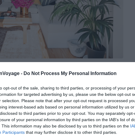
Airbnb
onVoyage -
Do Not Process My Personal Information
to opt-out of the sale, sharing to third parties, or processing of your per
formation for targeted advertising by us, please use the below opt-out s
r les toits
r selection. Please note that after your opt-out request is processed y
eing interest-based ads based on personal information utilized by us or
disclosed to third parties prior to your opt-out. You may separately opt-
st idéale pour assister à un coucher de soleil sur la
losure of your personal information by third parties on the IAB’s list of
situé dans le village d’Oia, l’une des
villes les plus
. This information may also be disclosed by us to third parties on the
IA
Participants
that may further disclose it to other third parties.
nsi à proximité d’un large choix de bars, de boutiques et