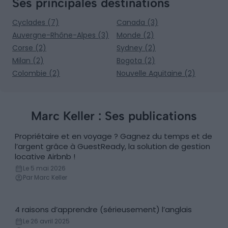
Ses principales destinations
Cyclades (7)
Canada (3)
Auvergne-Rhône-Alpes (3)
Monde (2)
Corse (2)
Sydney (2)
Milan (2)
Bogota (2)
Colombie (2)
Nouvelle Aquitaine (2)
Marc Keller : Ses publications
Propriétaire et en voyage ? Gagnez du temps et de
Inspiration
l’argent grâce à GuestReady, la solution de gestion
locative Airbnb !
Le 5 mai 2026
Par Marc Keller
4 raisons d’apprendre (sérieusement) l’anglais
Applications pour apprendre une langue
Le 26 avril 2025