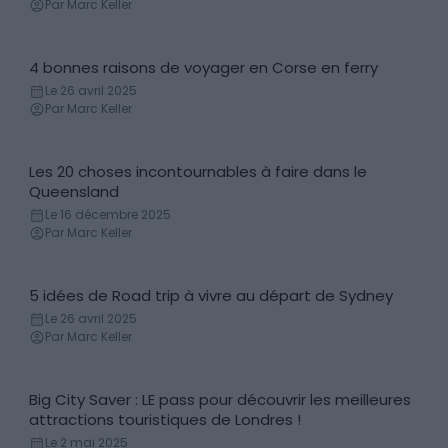
Par Marc Keller
4 bonnes raisons de voyager en Corse en ferry
Découvertes
Le 26 avril 2025
Par Marc Keller
Les 20 choses incontournables à faire dans le
Incontournables
Queensland
Le 16 décembre 2025
Par Marc Keller
5 idées de Road trip à vivre au départ de Sydney
Itinéraires
Le 26 avril 2025
Par Marc Keller
Big City Saver : LE pass pour découvrir les meilleures
City Pass
attractions touristiques de Londres !
Le 2 mai 2025