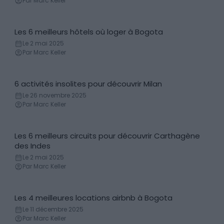
Par Marc Keller
Les 6 meilleurs hôtels où loger à Bogota
Hôtels
Le 2 mai 2025
Par Marc Keller
6 activités insolites pour découvrir Milan
Découvertes
Le 26 novembre 2025
Par Marc Keller
Les 6 meilleurs circuits pour découvrir Carthagène
Itinéraires
des Indes
Le 2 mai 2025
Par Marc Keller
Les 4 meilleures locations airbnb à Bogota
Locations de vacances
Le 11 décembre 2025
Par Marc Keller