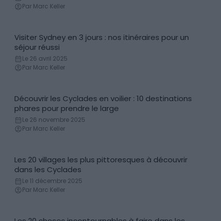
Par Marc Keller
Visiter Sydney en 3 jours : nos itinéraires pour un
Itinéraires
séjour réussi
Le 26 avril 2025
Par Marc Keller
Découvrir les Cyclades en voilier : 10 destinations
Itinéraires
phares pour prendre le large
Le 26 novembre 2025
Par Marc Keller
Les 20 villages les plus pittoresques à découvrir
Villes & Villages
dans les Cyclades
Le 11 décembre 2025
Par Marc Keller
Les 20 choses incontournables à faire dans les