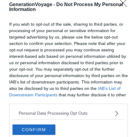
GenerationVoyage -
Do Not Process My Personal
Information
Les 5 meilleurs campings autour de l’île de
Campings
Noirmoutier
If you wish to opt-out of the sale, sharing to third parties, or
Le 2 mai 2025
processing of your personal or sensitive information for
Par Marc Keller
targeted advertising by us, please use the below opt-out
section to confirm your selection. Please note that after your
opt-out request is processed you may continue seeing
Les 4 meilleurs campings près de Lloret del mar
interest-based ads based on personal information utilized by
Campings
Le 2 mai 2025
us or personal information disclosed to third parties prior to
Par Marc Keller
your opt-out. You may separately opt-out of the further
disclosure of your personal information by third parties on the
IAB’s list of downstream participants. This information may
Les 5 meilleurs campings dans le Jura
also be disclosed by us to third parties on the
IAB’s List of
Campings
Le 26 avril 2025
Downstream Participants
that may further disclose it to other
Par Marc Keller
third parties.
Personal Data Processing Opt Outs
Les 8 musées emblématiques à découvrir à Milan
Musées
Le 13 avril 2026
Par Marc Keller
CONFIRM