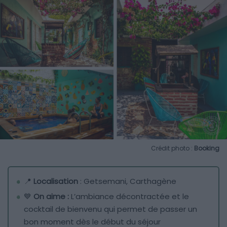
Crédit photo :
Booking
📍
Localisation
: Getsemani, Carthagène
💙
On aime :
L’ambiance décontractée et le
cocktail de bienvenu qui permet de passer un
bon moment dès le début du séjour