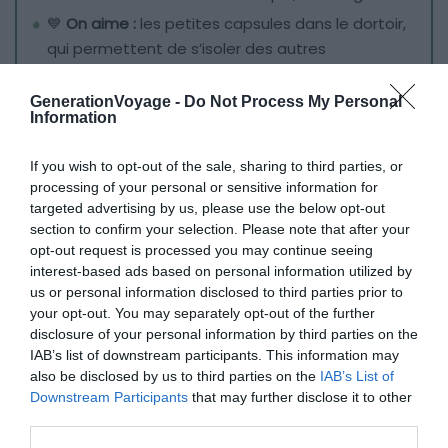
💙
On aime :
les petites capsules dans le dortoir,
qui permettent de s’isoler des autres
voyageurs
GenerationVoyage -
Do Not Process My Personal
Information
Pour rester dans le centre historique, nous vous
conseillons
The Clock Hostel & Suites
, situé au
If you wish to opt-out of the sale, sharing to third parties, or
croisement de la magnifique
Plaza de la Proclamación.
processing of your personal or sensitive information for
L’intérieur est très moderne et propre et l’établissement
targeted advertising by us, please use the below opt-out
doté d’une
piscine bordée d’une terrasse en bois.
Ce
section to confirm your selection. Please note that after your
opt-out request is processed you may continue seeing
petit bassin est appréciable pour se rafraichir tout en
interest-based ads based on personal information utilized by
dégustant un bon verre. Niveau couchages, le dortoir est
us or personal information disclosed to third parties prior to
immense mais audacieux. En effet, il est constitué de
your opt-out. You may separately opt-out of the further
petites capsules
qui permettent d’isoler les lits les uns
disclosure of your personal information by third parties on the
des autres. Cette configuration garantit plus d’intimité. À
IAB’s list of downstream participants. This information may
also be disclosed by us to third parties on the
IAB’s List of
noter que des lits doubles sont aussi disponibles en
Downstream Participants
that may further disclose it to other
dortoir. Et petit plus également, le dortoir est climatisé,
third parties.
ce qui n’est pas un luxe en plein été ! Les autres