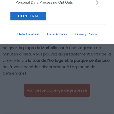
chambres sont aussi cosy, avec un coin salon, un bureau,
Personal Data Processing Opt Outs
un frigo et une machine à café compris.
CONFIRM
Lorsqu’on sort de l’hostel, les principaux attraits de la
vieille ville sont à deux pas. Vous trouvez ainsi
le musée
Data Deletion
Data Access
Privacy Policy
de l’or, la plaza Bolivar et tous les départs de circuits de
visites
à quelques rues de l’établissement. Et pour se
baigner,
la plage de Marbella
est à une vingtaine de
minutes à pied. Vous pouvez aussi facilement sortir de la
vieille ville via
la tour de l’horloge et le parque centenario
:
de là, vous accédez directement à l’agitation de
Getsemani !
Voir cette auberge de jeunesse