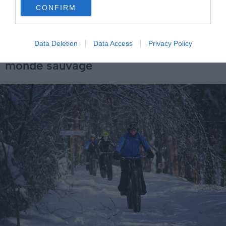
beaux paysages du Québec
CONFIRM
Data Deletion
Data Access
Privacy Policy
Le fatbike, pour partir en quête du
monde sauvage