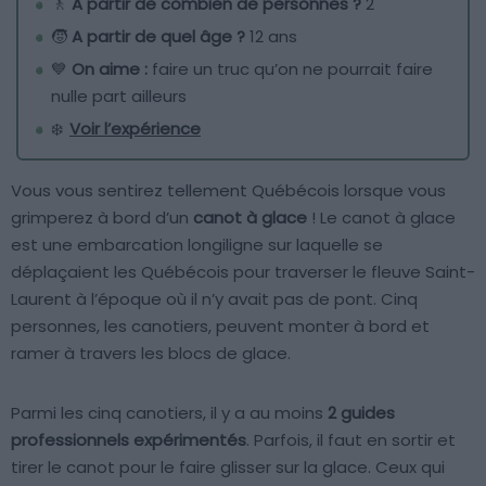
🚶
A partir de combien de personnes ?
2
🧒
A partir de quel âge ?
12 ans
💙
On aime :
faire un truc qu’on ne pourrait faire
nulle part ailleurs
❄️
Voir l’expérience
Vous vous sentirez tellement Québécois lorsque vous
grimperez à bord d’un
canot à glace
! Le canot à glace
est une embarcation longiligne sur laquelle se
déplaçaient les Québécois pour traverser le fleuve Saint-
Laurent à l’époque où il n’y avait pas de pont. Cinq
personnes, les canotiers, peuvent monter à bord et
ramer à travers les blocs de glace.
Parmi les cinq canotiers, il y a au moins
2 guides
professionnels expérimentés
. Parfois, il faut en sortir et
tirer le canot pour le faire glisser sur la glace. Ceux qui