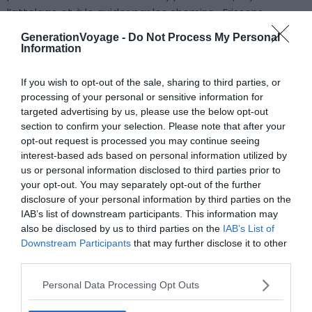
l’attelage et à le guider par les chemins… Frissons
garantis !
GenerationVoyage -
Do Not Process My Personal
Information
Découvrir le chien de traineau
If you wish to opt-out of the sale, sharing to third parties, or
processing of your personal or sensitive information for
targeted advertising by us, please use the below opt-out
section to confirm your selection. Please note that after your
opt-out request is processed you may continue seeing
interest-based ads based on personal information utilized by
us or personal information disclosed to third parties prior to
À lire aussi sur le guide Canada :
your opt-out. You may separately opt-out of the further
disclosure of your personal information by third parties on the
5 road trips en camping-car pour découvrir les
IAB’s list of downstream participants. This information may
paysages du Québec
also be disclosed by us to third parties on the
IAB’s List of
Downstream Participants
that may further disclose it to other
Sur la route… du Québec
third parties.
4 idées d’activités outdoor pour profiter de l’été
indien au Québec
Personal Data Processing Opt Outs
4 idées de circuits organisés pour admirer les plus