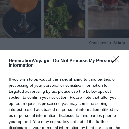
Crédit photo :
Airbnb
GenerationVoyage -
Do Not Process My Personal
📍 Localisation :
Garegnano, au nord-ouest de
Information
la ville, proche du stade San Siro
💙 On aime :
toutes les anecdotes autour de
If you wish to opt-out of the sale, sharing to third parties, or
l’histoire des cocktails
processing of your personal or sensitive information for
targeted advertising by us, please use the below opt-out
section to confirm your selection. Please note that after your
On a assez parlé de manger, maintenant vous avez soif
opt-out request is processed you may continue seeing
? Tant mieux, vous allez découvrir ici une expérience
interest-based ads based on personal information utilized by
incroyable grâce à Armando, surnommé « Army ». Ce
us or personal information disclosed to third parties prior to
your opt-out. You may separately opt-out of the further
Milanais de 39 ans est passionné par la
culture des
disclosure of your personal information by third parties on the