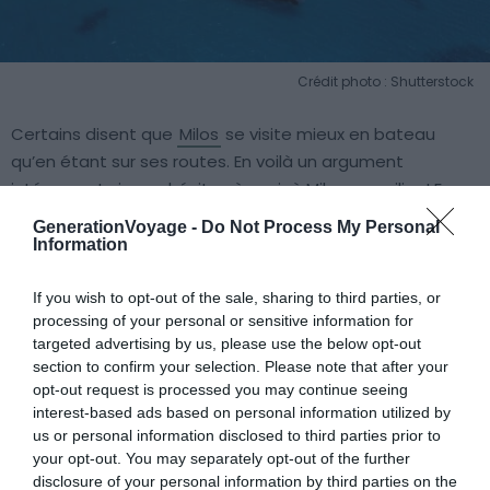
Crédit photo : Shutterstock
Certains disent que
Milos
se visite mieux en bateau
qu’en étant sur ses routes. En voilà un argument
intéressant si vous hésitez à venir à Milos en voilier ! En
fait, l’île volcanique est
magnifiée par son littoral
. C’est
GenerationVoyage -
Do Not Process My Personal
pour ça qu’on l’apprécie peut-être mieux vue de la mer.
Information
On pense par exemple à la grotte de Sikia ou au défilé
de falaises blanches de Kleftiko qui sont des merveilles
If you wish to opt-out of the sale, sharing to third parties, or
processing of your personal or sensitive information for
naturelles.
targeted advertising by us, please use the below opt-out
section to confirm your selection. Please note that after your
Vous pouvez faire le tour de l’île à un
rythme lent
, porté
opt-out request is processed you may continue seeing
par la fraicheur du large. Et quand vous en avez envie,
interest-based ads based on personal information utilized by
us or personal information disclosed to third parties prior to
jetez l’ancre pour plonger dans une
crique abandonnée
!
your opt-out. You may separately opt-out of the further
Milos étant réputée pour ses croisières en voilier, les
disclosure of your personal information by third parties on the