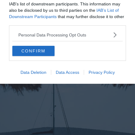
loueurs de bateau ne manquent pas
et les skippers sont
IAB’s list of downstream participants. This information may
aussi nombreux. Tout autour de l’île, les villages
also be disclosed by us to third parties on the
IAB’s List of
principaux ont chacun un ou plusieurs loueurs pour
Downstream Participants
that may further disclose it to other
third parties.
particuliers vers qui vous pouvez vous tourner.
Personal Data Processing Opt Outs
Faire une halte à Ios lors d’un tour en
CONFIRM
Grèce en voilier
Data Deletion
Data Access
Privacy Policy