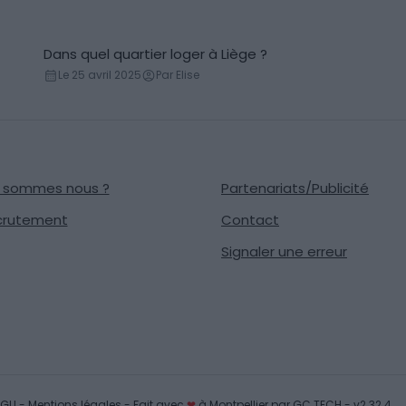
Dans quel quartier loger à Liège ?
Conseils logement
Le 25 avril 2025
Par Elise
i sommes nous ?
Partenariats/Publicité
crutement
Contact
Signaler une erreur
GU
-
Mentions légales
- Fait avec
❤
à Montpellier par
GC TECH
- v2.32.4