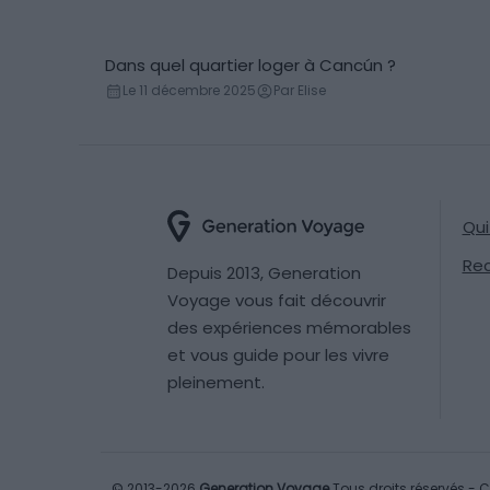
Dans quel quartier loger à Cancún ?
Conseils logement
Le 11 décembre 2025
Par Elise
Qu
Re
Depuis 2013, Generation
Voyage vous fait découvrir
des expériences mémorables
et vous guide pour les vivre
pleinement.
© 2013-2026
Generation Voyage
Tous droits réservés -
C