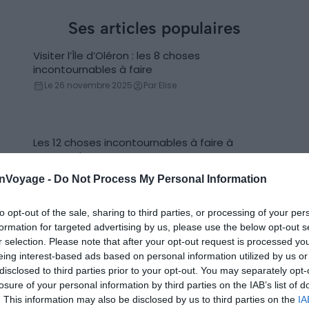
Ses articles populaires
Visiter l’Île d’Oléron : les 8 choses
Incontournables
incontournables à faire
Le 26 novembre 2025
Par Elise
Les 12 choses incontournables à faire à
Incontournables
Katmandou
Le 24 décembre 2025
Par Elise
onVoyage -
Do Not Process My Personal Information
to opt-out of the sale, sharing to third parties, or processing of your per
Elise : Ses publications
formation for targeted advertising by us, please use the below opt-out s
r selection. Please note that after your opt-out request is processed y
Visiter l’Île de Ré : les 10 choses
eing interest-based ads based on personal information utilized by us or
Incontournables
incontournables à faire
disclosed to third parties prior to your opt-out. You may separately opt-
Le 15 juillet 2026
Par Elise
losure of your personal information by third parties on the IAB’s list of
. This information may also be disclosed by us to third parties on the
IA