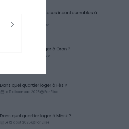
Visiter Lecce : les 11 choses incontournables à
Incontournables
faire
Le 12 août 2025
Par Elise
Dans quel quartier loger à Oran ?
Conseils logement
Le 25 avril 2025
Par Elise
Dans quel quartier loger à Fès ?
Conseils logement
Le 11 décembre 2025
Par Elise
Dans quel quartier loger à Minsk ?
Conseils logement
Le 12 août 2025
Par Elise