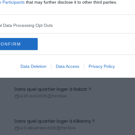
Participants
that may further disclose it to other third parties.
Les 10 choses incontournables à faire à Koh
Incontournables
Samui
l Data Processing Opt Outs
Le 12 août 2025
Par Elise
CONFIRM
Les 12 choses incontournables à faire à
Incontournables
Katmandou
Le 24 décembre 2025
Par Elise
Data Deletion
Data Access
Privacy Policy
Dans quel quartier loger à Rabat ?
Conseils logement
Le 25 avril 2025
Par Elise
Dans quel quartier loger à Kilkenny ?
Conseils logement
Le 11 décembre 2025
Par Elise