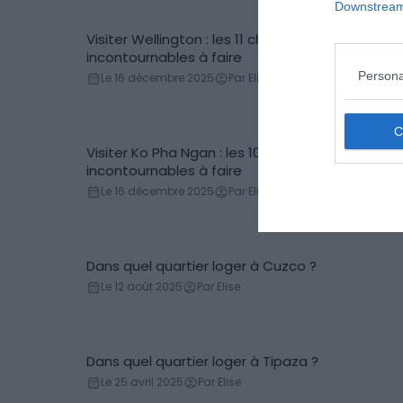
Downstream 
Visiter Wellington : les 11 choses
Incontournables
incontournables à faire
Persona
Le 16 décembre 2025
Par Elise
Visiter Ko Pha Ngan : les 10 choses
Incontournables
incontournables à faire
Le 16 décembre 2025
Par Elise
Dans quel quartier loger à Cuzco ?
Conseils logement
Le 12 août 2025
Par Elise
Dans quel quartier loger à Tipaza ?
Conseils logement
Le 25 avril 2025
Par Elise