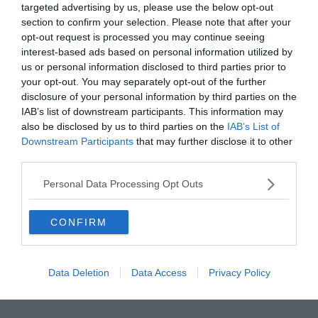
targeted advertising by us, please use the below opt-out
Si vous appréciez la douceur des parcs publics en ville,
section to confirm your selection. Please note that after your
opt-out request is processed you may continue seeing
regardez du côté du
Parc Gorky
pour vous loger à Minsk !
interest-based ads based on personal information utilized by
Créée en 1800 initialement sous le nom de Governor’s
us or personal information disclosed to third parties prior to
Garden, il offre plusieurs activités sympathiques en
your opt-out. You may separately opt-out of the further
journée, notamment si vous voyagez avec des enfants.
disclosure of your personal information by third parties on the
Vous aurez la possibilité de louer des vélos ou un petit
IAB’s list of downstream participants. This information may
bateau pour une ballade sur la rivière. Un parc
also be disclosed by us to third parties on the
IAB’s List of
Downstream Participants
that may further disclose it to other
d’attractions occupe une partie du parc avec un
third parties.
observatoire pédagogique, une grande roue et un
planétarium. Si vous le souhaitez, vous pourrez même
Personal Data Processing Opt Outs
enfiler vos patins à glace et faire un petit tour dans la
patinoire couverte !
CONFIRM
Trouver un hôtel près du Parc Gorky
Data Deletion
Data Access
Privacy Policy