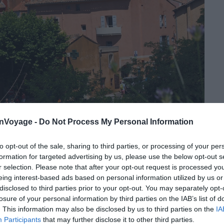
onVoyage -
Do Not Process My Personal Information
Crédit photo : PxHere
to opt-out of the sale, sharing to third parties, or processing of your per
formation for targeted advertising by us, please use the below opt-out s
erdez-vous dans le dédale de ruelles étroites,
r selection. Please note that after your opt-out request is processed y
ar les siècles.
On y repère encore les traces des
eing interest-based ads based on personal information utilized by us or
iculiers
, ainsi que de petites placettes ombragées
disclosed to third parties prior to your opt-out. You may separately opt-
rue des Marchands est particulièrement agréable.
losure of your personal information by third parties on the IAB’s list of
. This information may also be disclosed by us to third parties on the
IA
Participants
that may further disclose it to other third parties.