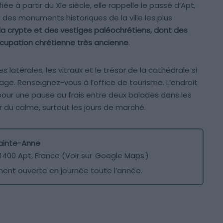
ée à partir du XIe siècle, elle rappelle le passé d’Apt,
e des monuments historiques de la ville les plus
ez la crypte et des vestiges paléochrétiens, dont des
cupation chrétienne très ancienne
.
 latérales, les vitraux et le trésor de la cathédrale si
sage. Renseignez-vous à l’office de tourisme. L’endroit
pour une pause au frais entre deux balades dans les
ter du calme, surtout les jours de marché.
Sainte-Anne
84400 Apt, France (Voir sur
Google Maps
)
ent ouverte en journée toute l’année.