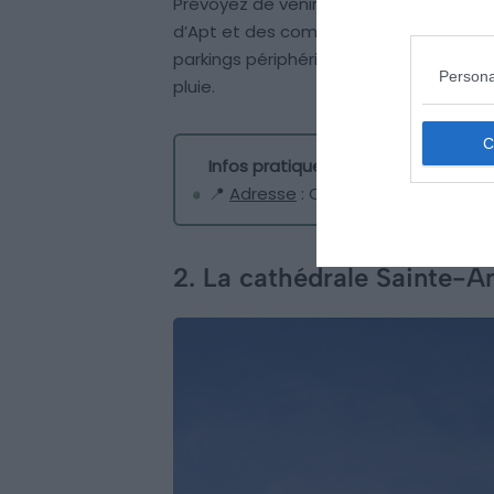
Prévoyez de venir un matin de marché, 
d’Apt et des commerces de bouche. Le 
parkings périphériques. Attention aux r
Persona
pluie.
Infos pratiques sur le centre histo
📍
Adresse
: Centre historique, 844
2. La cathédrale Sainte-A