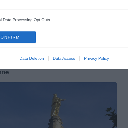
le samedi, pour profiter de l’animation du marché
centre se parcourt facilement à pied depuis les
ues parfois pentues et aux pavés glissants après la
l Data Processing Opt Outs
CONFIRM
rique d’Apt
00 Apt, France (Voir sur
Google Maps
)
Data Deletion
Data Access
Privacy Policy
nne