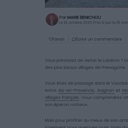
Par
MARIE BENICHOU
Le 23 octobre, 2020 (mis à jour le 26 avri
Favori
Écrire un commentaire
Vous prévoyez de visiter le Luberon ? D
des plus beaux villages de l’Hexagone.
Vous êtes de passage dans le Vaucluse 
entre
Aix-en-Provence
,
Avignon
et
Ma
villages français
. Vous comprendrez vi
son éperon rocheux.
Mais pour profiter au mieux de son amb
logement pour quelques jours. Voici do