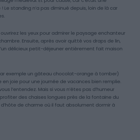
illage médiéval. Et pour cause, car c’était une
! Le standing n’a pas diminué depuis, loin de là car
es.
s ouvrirez les yeux pour admirer le paysage enchanteur
hambre. Ensuite, après avoir quitté vos draps de lin,
’un délicieux petit-déjeuner entièrement fait maison
c par exemple un gâteau chocolat-orange à tomber)
en joie pour une journée de vacances bien remplie.
 vous l’entendez. Mais si vous n’êtes pas d’humeur
profiter des chaises longues près de la fontaine du
d’hôte de charme où il faut absolument dormir à