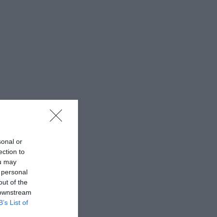
sonal or
ection to
ou may
 personal
out of the
 downstream
B’s List of