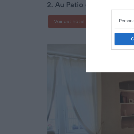
2. Au Patio en Luberon
Persona
Voir cet hôtel