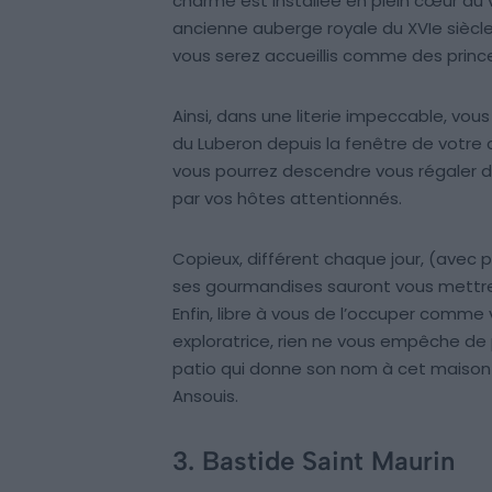
charme est installée en plein cœur du v
ancienne auberge royale du XVIe siècle 
vous serez accueillis comme des princ
Ainsi, dans une literie impeccable, vou
du Luberon depuis la fenêtre de votre c
vous pourrez descendre vous régaler d
par vos hôtes attentionnés.
Copieux, différent chaque jour, (ave
ses gourmandises sauront vous mettre 
Enfin, libre à vous de l’occuper comme
exploratrice, rien ne vous empêche de 
patio qui donne son nom à cet maison 
Ansouis.
3. Bastide Saint Maurin