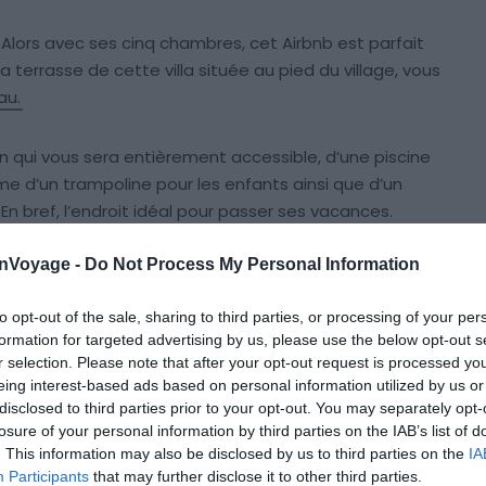
 Alors avec ses cinq chambres, cet Airbnb est parfait
la terrasse de cette villa située au pied du village, vous
au.
in qui vous sera entièrement accessible, d’une piscine
e d’un trampoline pour les enfants ainsi que d’un
n bref, l’endroit idéal pour passer ses vacances.
onVoyage -
Do Not Process My Personal Information
te villa, c’est les prestations qu’elle offre. Car vous
 de bienvenu garni de tapenade, de rosé et de produit
to opt-out of the sale, sharing to third parties, or processing of your per
re séjour, vous aurez la possibilité de faire appel à un
formation for targeted advertising by us, please use the below opt-out s
urtout, si personne n’a envie de cuisiner, vous pourrez
r selection. Please note that after your opt-out request is processed y
icile !
eing interest-based ads based on personal information utilized by us or
disclosed to third parties prior to your opt-out. You may separately opt-
losure of your personal information by third parties on the IAB’s list of
xceptionnel pour dormir à Ansouis, n’hésitez pas !
. This information may also be disclosed by us to third parties on the
IA
Participants
that may further disclose it to other third parties.