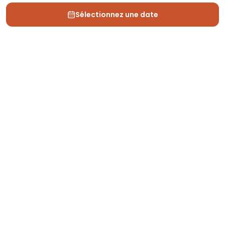
Sélectionnez une date
Depuis 2013, Generation Voyage vous fait découvrir
des expériences mémorables et vous guide pour les
vivre pleinement.
Qui sommes nous ?
Recrutement