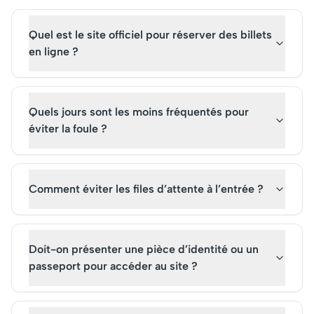
elle continue d'envoûter ses
Versailles offre un v
admirateurs du monde
intemporel au cœur 
Quel est le site officiel pour réserver des billets
entier.
patrimoine français,
art, culture, et raffi
en ligne ?
Quels jours sont les moins fréquentés pour
éviter la foule ?
Comment éviter les files d’attente à l’entrée ?
Doit-on présenter une pièce d’identité ou un
passeport pour accéder au site ?