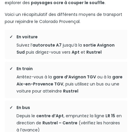
explorer des
paysages ocre à couper le souffle
.
Voici un récapitulatif des différents moyens de transport
pour rejoindre le Colorado Provençal.
En voiture
Suivez l’
autoroute A7
jusqu’à la
sortie Avignon
Sud
puis dirigez-vous vers
Apt
et
Rustrel
En train
Arrêtez-vous à la
gare d’Avignon TGV
ou à la
gare
Aix-en-Provence TGV
, puis utilisez un bus ou une
voiture pour atteindre
Rustrel
En bus
Depuis le
centre d’Apt
, empruntez la ligne
LR 15
en
direction de
Rustrel – Centre
(vérifiez les horaires
à l’avance)