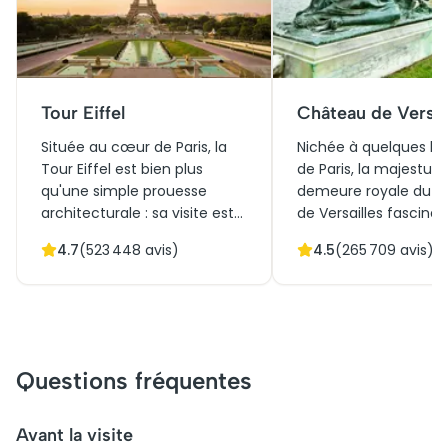
Tour Eiffel
Château de Versai
Située au cœur de Paris, la
Nichée à quelques ki
Tour Eiffel est bien plus
de Paris, la majestue
qu'une simple prouesse
demeure royale du 
architecturale : sa visite est
de Versailles fascine 
une expérience unique. Que
histoire et son archit
4.7
(
523 448
avis)
4.5
(
265 709
avis)
ce soit pour les perspectives
éblouissante. En opta
à couper le souffle depuis
des billets pour le C
ses plateformes ou pour
de Versailles, les visit
savourer un repas en
plongent dans un uni
hauteur, réserver votre billet
splendeur avec les G
pour la Tour Eiffel est votre
Appartements, la cél
Questions fréquentes
passeport pour plonger dans
Galerie des Glaces, e
son histoire fascinante.
jardins à couper le so
Incontournable par essence,
Une visite du Châtea
Avant la visite