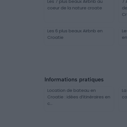
Les 7 plus beaux Airbnb au
7 
coeur de la nature croate
de
Cr
Les 6 plus beaux Airbnb en
Le
Croatie
en
Informations pratiques
Location de bateau en
La
Croatie : idées d’itinéraires en
co
c...