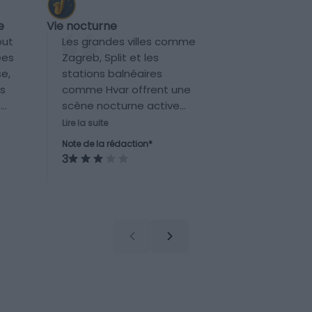
Vie nocturne
e
Les grandes villes comme
out
Zagreb, Split et les
ées
stations balnéaires
e,
comme Hvar offrent une
es
scène nocturne active
e
avec bars, clubs et
te,
Lire la suite
festivals, mais ce n’est pas
le
Note de la rédaction*
la principale attraction du
3
pays dans l’ensemble.
bre
Gastronomie
lles
Les 14 spécialités
L
e
culinaires de Croatie