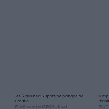
en Croatie
Les 6 plus beaux spots de plongée de
4 exp
Plongée sous-marine
Act
Croatie
l’hab
Le 21 novembre 2025
Par Maud
Le 7