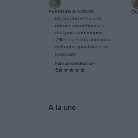
Aventure & Nature
Cu
La Croatie offre une
nature exceptionnelle :
des parcs nationaux
(Plitvice, Krka), une côte
dalmate spectaculaire
propice aux activités
Lire la suite
nautiques, randonnées,
Note de la rédaction*
kayak, voile, et plus de 1000
5
îles à explorer. Une
destination majeure pour
les amateurs de plein air.
A la une
Incontournables
Visiter la Croatie : 10
incontournables à