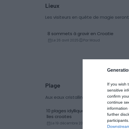
Lieux
Les visiteurs en quête de magie seront
8 sommets à gravir en Croatie
Montagne
Le 26 avril 2025
Par Maud
Generati
If you wish 
Plage
sensitive in
confirm you
Aux eaux cristallines, les plages off
continue se
information 
10 plages idylliques à découvrir dans le
further disc
îles croates
participants
Le 19 décembre 2025
Par Julie Paris
Downstream 