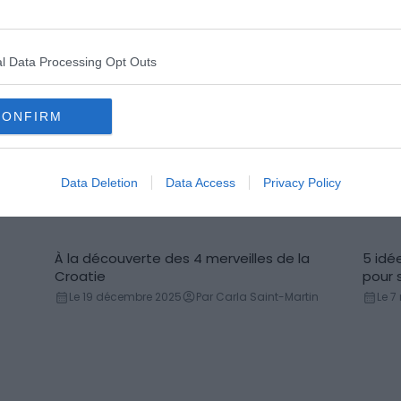
l Data Processing Opt Outs
Découvrir la Croatie en photos
Reportage photo
Le 7 novembre 2025
Par Nathan Gambier
CONFIRM
es
Data Deletion
Data Access
Privacy Policy
À la découverte des 4 merveilles de la
5 idé
Croatie
pour 
Le 19 décembre 2025
Par Carla Saint-Martin
Le 7