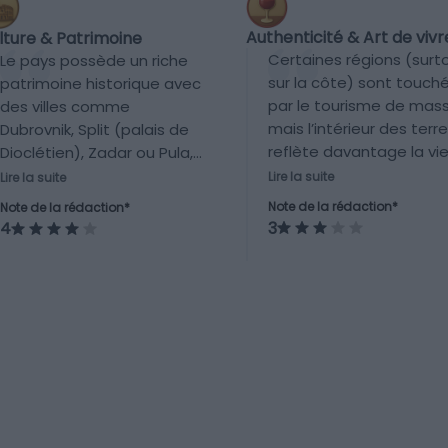
Authenticité & Art de vivr
lture & Patrimoine
Certaines régions (surt
Le pays possède un riche
sur la côte) sont touch
patrimoine historique avec
par le tourisme de mass
des villes comme
mais l’intérieur des terr
Dubrovnik, Split (palais de
reflète davantage la vi
Dioclétien), Zadar ou Pula,
locale. L’hospitalité croa
ainsi que de nombreux
Lire la suite
Lire la suite
la gastronomie régiona
sites antiques, médiévaux
Note de la rédaction*
Note de la rédaction*
et les traditions locales
et baroques. Une offre
3
4
offrent un certain équili
culturelle bien valorisée,
entre tourisme et
bien que moins muséale
authenticité.
que d’autres nations
européennes.
Randonnées
Île
Les 8 plus belles
Les 10 plus be
randonnées à faire
îles de Croati