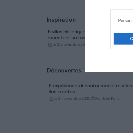
Inspiration
Persona
5 villes historiques de Croatie qui
Histoire & anecdotes
racontent sa fascinante histoire
Le 21 novembre 2025
Par Amandine Nazari
Découvertes
8 expériences incontournables sur les
îles croates
Le 21 novembre 2025
Par Julie Paris