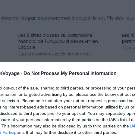
 émerveillés par les panoramas à couper le souffle des lieux
Les 8 sites classés au patrimoine
Les 1
Monument
Mon
mondial de l’UNESCO à découvrir en
patri
Croatie
Le 1
Le 21 novembre 2025
Par Sandra D.
onVoyage -
Do Not Process My Personal Information
to opt-out of the sale, sharing to third parties, or processing of your per
formation for targeted advertising by us, please use the below opt-out s
r selection. Please note that after your opt-out request is processed y
rent des moments de détente absolue en bord de mer.
eing interest-based ads based on personal information utilized by us or
disclosed to third parties prior to your opt-out. You may separately opt-
s
Les 10 plus belles plages de la côte croate
losure of your personal information by third parties on the IAB’s list of
à ne pas manquer
. This information may also be disclosed by us to third parties on the
IA
Le 19 décembre 2025
Par Océane Pommereau
Participants
that may further disclose it to other third parties.