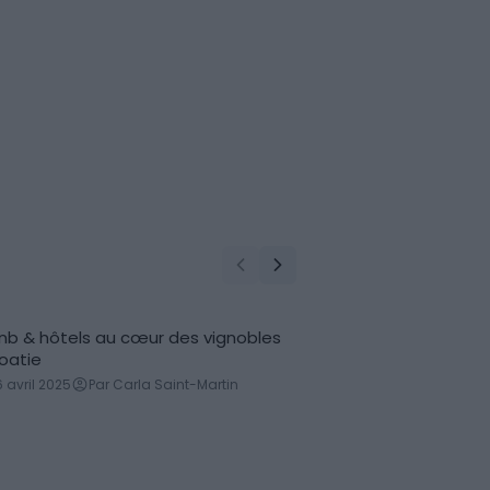
bnb & hôtels au cœur des vignobles
Les 7 meilleurs Airb
oatie
Le 26 avril 2025
Par
6 avril 2025
Par Carla Saint-Martin