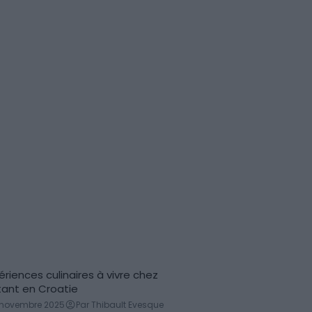
p
C
ériences culinaires à vivre chez
ivité gastronomique
itant en Croatie
 novembre 2025
Par Thibault Evesque