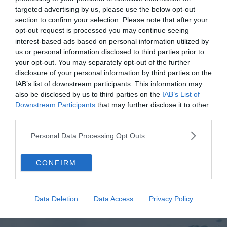
perdre au milieu des vignes qui entourent Vrbnik. Plus de
targeted advertising by us, please use the below opt-out
section to confirm your selection. Please note that after your
100 hectares de champs permettent une récolte
opt-out request is processed you may continue seeing
fructueuse du raisin “Žlahtina”, qui se transforme en un
interest-based ads based on personal information utilized by
vin blanc sec particulièrement goûtu. Aussi, les
us or personal information disclosed to third parties prior to
viticulteurs produisent un champagne et de l’eau de vie
your opt-out. You may separately opt-out of the further
à partir de ce même type de raisin. Visiter Krk, c’est ainsi
disclosure of your personal information by third parties on the
IAB’s list of downstream participants. This information may
découvrir une production viticole authentique, dans un
also be disclosed by us to third parties on the
IAB’s List of
village au mode de vie rural d’antan.
Downstream Participants
that may further disclose it to other
third parties.
Une autre spécificité fait de Vrbnik un endroit
Personal Data Processing Opt Outs
incontournable à faire à Krk : le village aurait la rue la plus
étroite du monde ! Elle s’appelle Klancic, et elle fait… 50
CONFIRM
cm de largeur.
7. La plongée sous-marine
Data Deletion
Data Access
Privacy Policy