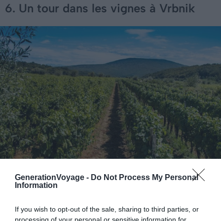
6. Un tour dans les vignes à Vrbnik
GenerationVoyage -
Do Not Process My Personal
Crédit photo : Shutterstock / Ilija Ascic
Information
Ce village traditionnel est situé sur la côte est de l’île. Les
If you wish to opt-out of the sale, sharing to third parties, or
passionnés de viticulture pourront s’y rendre pour se
processing of your personal or sensitive information for