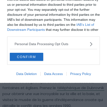
us or personal information disclosed to third parties prior to
your opt-out. You may separately opt-out of the further
disclosure of your personal information by third parties on the
IAB’s list of downstream participants. This information may
also be disclosed by us to third parties on the
IAB’s List of
Downstream Participants
that may further disclose it to other
Flickr – gari.baldi
third parties.
Personal Data Processing Opt Outs
La vieille ville de Dubrovnik, qui est d’ailleurs un lieu
intéressant pour un
séjour à petit budget
, est
CONFIRM
surnommée la «
Perle de l’Adriatique
» et elle est, depuis
1994 un site important classé au Patrimoine mondial de
l’UNESCO. Elle regorge d’édifices soigneusement
Data Deletion
Data Access
Privacy Policy
conservés avec un éventail d’architecture baroque,
renaissance et gothique décorant les monastères,
fontaines et églises. Prenez le
téléphérique de Dubrovnik
pour obtenir une vue incroyable sur la ville et la baie, et
visitez le musée de la guerre d’indépendance croate qui
détaille le conflit dans les années 1990.