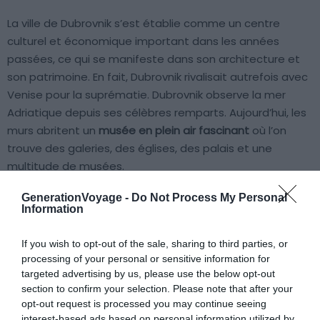
La ville de Dubrovnik s’est établie comme un centre
culturel et économique important dans les années
passées, ce qui se manifeste dans son architecture et
son patrimoine. En fait, Dubrovnik rivalisait autrefois avec
Venise pour la suprématie. Dubrovnik observe la mer
Adriatique depuis ses célèbres remparts. Aujourd’hui, les
murs abritent un
musée en plein air fascinant
où l’on
trouve des galeries, des églises, des palais et une
multitude de musées.
GenerationVoyage -
Do Not Process My Personal
Information
If you wish to opt-out of the sale, sharing to third parties, or
processing of your personal or sensitive information for
targeted advertising by us, please use the below opt-out
section to confirm your selection. Please note that after your
opt-out request is processed you may continue seeing
interest-based ads based on personal information utilized by