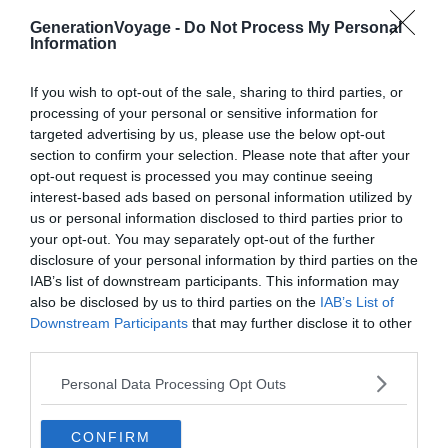
GenerationVoyage -
Do Not Process My Personal
Avec sa
diversité de criques cristallines, de petits ports
Information
traditionnels et de villes fortifiées historiques
, la côte
croate offre un spectacle envoûtant à ses visiteurs.
If you wish to opt-out of the sale, sharing to third parties, or
processing of your personal or sensitive information for
Celle-ci se compose de deux parties distinctes : le
targeted advertising by us, please use the below opt-out
littoral septentrional et le littoral méridional. Le littoral
section to confirm your selection. Please note that after your
septentrional, comprend la péninsule d’Istrie, la région
opt-out request is processed you may continue seeing
côtière du golfe du Kvarner et Rijeka. Des vestiges
interest-based ads based on personal information utilized by
romains de l’île de Brač aux ruines de Salona, le plus
us or personal information disclosed to third parties prior to
grand parc archéologique du pays, cette région regorge
your opt-out. You may separately opt-out of the further
disclosure of your personal information by third parties on the
d’histoire et de beauté naturelle.
IAB’s list of downstream participants. This information may
also be disclosed by us to third parties on the
IAB’s List of
Le littoral méridional, quant à lui, est marqué par le
Downstream Participants
that may further disclose it to other
territoire historique de la Dalmatie, où se trouve
Split, la
third parties.
plus grande ville côtière de Croatie
. Le centre historique
Personal Data Processing Opt Outs
de
Split
avec son
palais de Dioclétien
est une étape
incontournable de votre voyage. Mais la région compte
CONFIRM
d’autres villes immanquables telles que
Zadar
et son