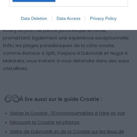
forum romain
, ainsi que
Dubrovnik
, véritable joyau sur son
promontoire rocheux avec ses remparts et ses ruelles
Data Deletion
Data Access
Privacy Policy
pittoresques.
Trogir, une charmante ville dalmate, et
Rovinj, un port de pêche pittoresque en Istrie,
promettent également une expérience exceptionnelle.
Enfin, les plages paradisiaques de la côte croate,
comme Bačvice à Split, Pasjaca à Dubrovnik et Nugal à
Makarska, vous invitent à vous détendre dans des eaux
cristallines.
À lire aussi sur le guide Croatie :
Visiter la Croatie : 10 incontournables à faire et voir
Découvrir la Croatie en photos
Visite de Dubrovnik et de la Croatie sur les lieux de