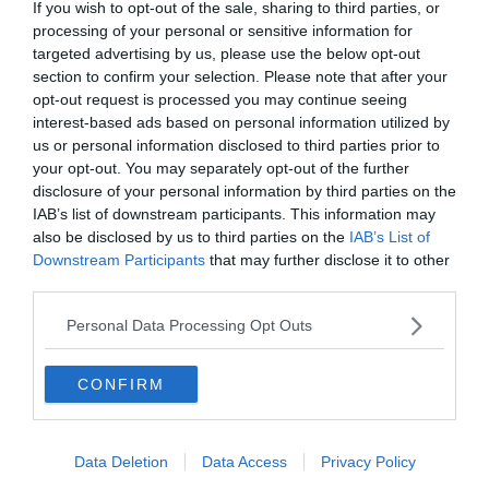
Le dernier « type » de parc que l’on peut distinguer en
If you wish to opt-out of the sale, sharing to third parties, or
Croatie sont les parcs d’altitude. Trois parcs nationaux
processing of your personal or sensitive information for
targeted advertising by us, please use the below opt-out
croates sont représentatifs de cette catégorie pour le
section to confirm your selection. Please note that after your
plaisir de ceux qui affectionnent les activités d’altitude.
opt-out request is processed you may continue seeing
Le parc national de Risnjak, situé au cœur des
interest-based ads based on personal information utilized by
montagnes, est connu pour sa nature abondante qui
us or personal information disclosed to third parties prior to
permet un grand nombre d’activités en plein air telles
your opt-out. You may separately opt-out of the further
disclosure of your personal information by third parties on the
que la randonnée, la pêche ou encore l’alpinisme. Outre
IAB’s list of downstream participants. This information may
ces activités, il est également possible d’observer des
also be disclosed by us to third parties on the
IAB’s List of
espèces protégées telles que des ours, des loups ou
Downstream Participants
that may further disclose it to other
des lynx. Le lynx, qu’on appelle « ris » en croate, est
third parties.
d’ailleurs à l’origine du nom du parc.
Personal Data Processing Opt Outs
CONFIRM
Data Deletion
Data Access
Privacy Policy