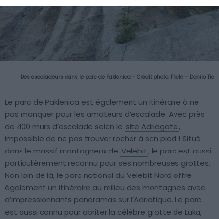
Des escaladeurs dans le parc de
Paklenica
– Crédit photo:
Flickr – Danilo Tic
Le parc de Paklenica est également un itinéraire à ne
pas manquer pour les amateurs d’escalade. Avec près
de 400 murs d’escalade selon le
site Adriagate
,
impossible de ne pas trouver rocher à son pied ! Situé
dans le massif montagneux de
Velebit
, le parc est aussi
particulièrement reconnu pour ses nombreuses grottes.
Non loin de là, le parc national du Velebit Nord offre
également un itinéraire au milieu des montagnes avec
d’impressionnants panoramas sur l’Adriatique. Le parc
est aussi connu pour abriter la célèbre grotte de Luka,