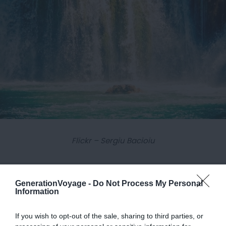
Flickr – Sergiu Bacioiu
GenerationVoyage -
Do Not Process My Personal
Information
Comment aller aux chutes de
If you wish to opt-out of the sale, sharing to third parties, or