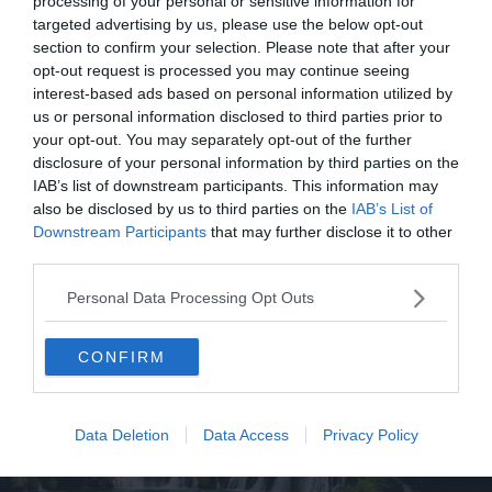
processing of your personal or sensitive information for
Skradinski buk ?
targeted advertising by us, please use the below opt-out
section to confirm your selection. Please note that after your
La ville la plus proche de Skradinski Buk (en dehors de
opt-out request is processed you may continue seeing
Skradin, qui est une charmante petite ville où vous
interest-based ads based on personal information utilized by
pouvez passer la nuit) est
Šibenik
. Il vous faut 15 à 30
us or personal information disclosed to third parties prior to
your opt-out. You may separately opt-out of the further
minutes en voiture environ pour y aller. Mais quitte à être
disclosure of your personal information by third parties on the
à Skradin, il est plus agréable de prendre le bateau sur la
IAB’s list of downstream participants. This information may
rivière pour voguer vers les chutes d’eau. Skradin est
also be disclosed by us to third parties on the
IAB’s List of
accessible relativement facilement depuis Plitvice ou
Downstream Participants
that may further disclose it to other
Zadar.
third parties.
Personal Data Processing Opt Outs
CONFIRM
Data Deletion
Data Access
Privacy Policy