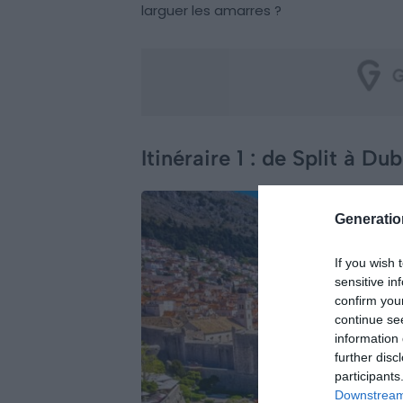
larguer les amarres ?
Itinéraire 1 : de Split à Du
Generati
If you wish 
sensitive in
confirm you
continue se
information 
further disc
participants
Downstream 