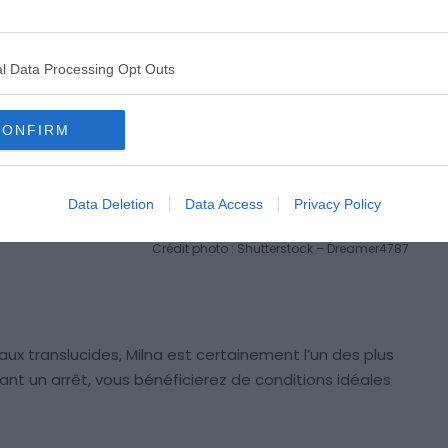
l Data Processing Opt Outs
CONFIRM
Data Deletion
Data Access
Privacy Policy
Crédit photo : Shutterstock – Dreamer4787
x translucides, Milna est certainement l’un des plus
uant un arrêt, vous bénéficierez de conditions idéales