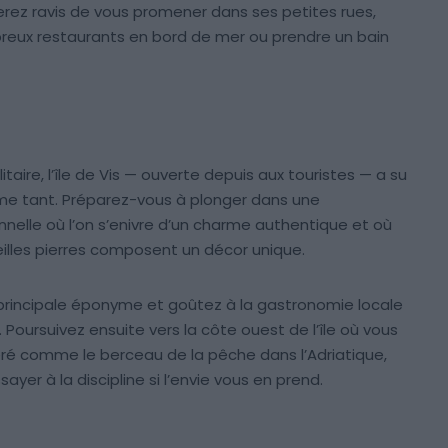
serez ravis de vous promener dans ses petites rues,
mbreux restaurants en bord de mer ou prendre un bain
ire, l’île de Vis — ouverte depuis aux touristes — a su
me tant. Préparez-vous à plonger dans une
elle où l’on s’enivre d’un charme authentique et où
vieilles pierres composent un décor unique.
le principale éponyme et goûtez à la gastronomie locale
 Poursuivez ensuite vers la côte ouest de l’île où vous
éré comme le berceau de la pêche dans l’Adriatique,
ayer à la discipline si l’envie vous en prend.