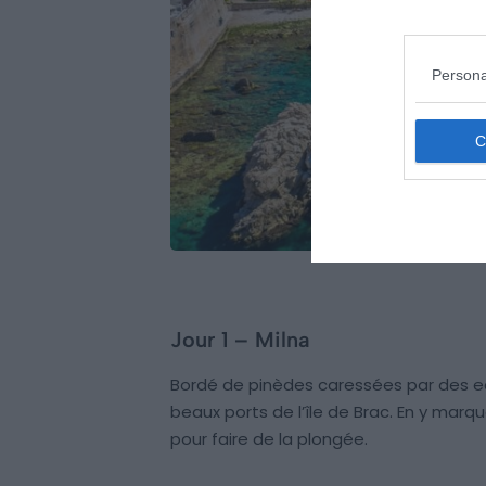
Persona
Jour 1 – Milna
Bordé de pinèdes caressées par des eau
beaux ports de l’île de Brac. En y marq
pour faire de la plongée.