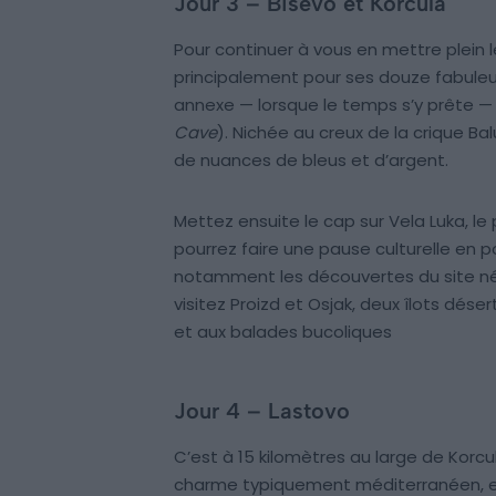
Jour 3 – Bisevo et Korcula
Pour continuer à vous en mettre plein l
principalement pour ses douze fabuleu
annexe — lorsque le temps s’y prête — l
Cave
). Nichée au creux de la crique Bal
de nuances de bleus et d’argent.
Mettez ensuite le cap sur Vela Luka, le p
pourrez faire une pause culturelle en 
notamment les découvertes du site néoli
visitez Proizd et Osjak, deux îlots dése
et aux balades bucoliques
Jour 4 – Lastovo
C’est à 15 kilomètres au large de Korcu
charme typiquement méditerranéen, el