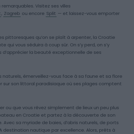
emarquables. Visitez ses villes
k
,
Zagreb
ou encore
Split
— et laissez-vous emporter
es pittoresques qu’on se plaît à arpenter, la Croatie
e qui vous séduira à coup sûr. On s’y perd, on s’y
s d’apprécier la beauté exceptionnelle de ses
 naturels, émerveillez-vous face à sa faune et sa flore
 sur son littoral paradisiaque où ses plages comptent
ier ou que vous rêvez simplement de lieux un peu plus
n bateau en Croatie et partez à la découverte de son
e. Avec sa myriade de baies, d’abris naturels, de ports
A destination nautique par excellence. Alors, prêts à