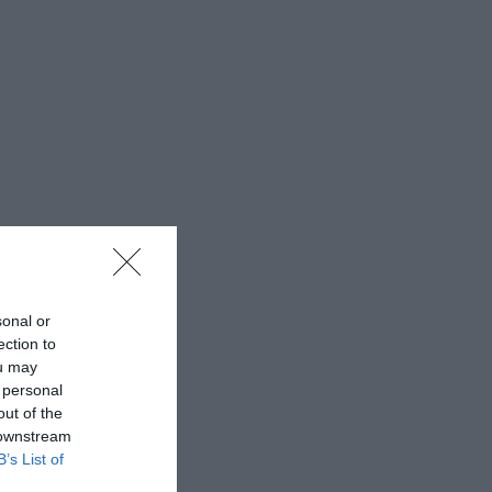
sonal or
ection to
ou may
 personal
out of the
 downstream
B’s List of