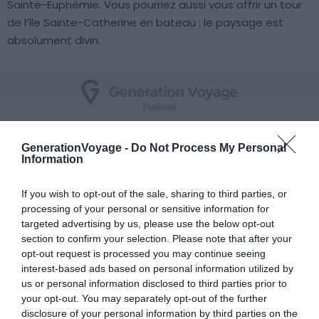
Sainte-Euphémie. Vous pourriez aussi vous offrir un tour
de l’île Sainte-Catherine en bateau : le paysage est
absolument divin.
5. Le Belvedere
GenerationVoyage -
Do Not Process My Personal
Information
Voir ce camping
If you wish to opt-out of the sale, sharing to third parties, or
processing of your personal or sensitive information for
targeted advertising by us, please use the below opt-out
section to confirm your selection. Please note that after your
opt-out request is processed you may continue seeing
interest-based ads based on personal information utilized by
us or personal information disclosed to third parties prior to
your opt-out. You may separately opt-out of the further
disclosure of your personal information by third parties on the