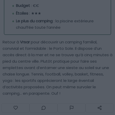
Budget
: €€
Étoiles
: ★★★
Le plus du camping
: la piscine extérieure
chauffée toute l’année
Retour à
Vrsar
pour découvrir un camping familial,
convivial et formidable : le Porto Sole. Il dispose d’un
accès direct à la mer et ne se trouve qu’à cinq minutes à
pied du centre ville. Plutôt pratique pour faire ses
emplettes avant d’entamer une sieste au soleil sur une
chaise longue. Tennis, football, volley, basket, fitness,
yoga : les sportifs apprécieront le large éventail
d’activités proposées. On peut même survoler le
camping… en parapente. Ouf !
Dans les environs, partez vous éclater en famille au
Dinopark de Funtana, distant de quelques kilomètres