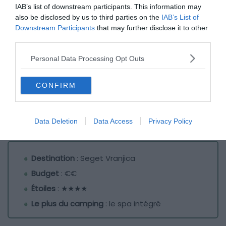
IAB’s list of downstream participants. This information may
also be disclosed by us to third parties on the
IAB’s List of
Downstream Participants
that may further disclose it to other
third parties.
Personal Data Processing Opt Outs
CONFIRM
Data Deletion
Data Access
Privacy Policy
Crédit photo :
Campings.com
Destination
: Seget Vranjica
Budget
: €€
Étoiles
: ★★★★
Le plus du camping
: le spa intégré