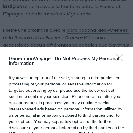
la région
et se trouve à la frontière entre la France et
l’Espagne, dans le
massif du Vignemale
.
Il offre une proximité avec le
parc national des Pyrénées
et la
Reserva de la Biosfera Ordesa-Viñamala
,
accessibles depuis différentes voies telles que
Gavarnie
,
Cauterets
ou
Torla
. L’itinéraire d’accès français emprunte
GenerationVoyage -
Do Not Process My Personal
une partie du célèbre GR 10, ce qui rend l’expérience de
Information
randonnée unique.
If you wish to opt-out of the sale, sharing to third parties, or
L’ascension du
Vignemale
peut être faite de différentes
processing of your personal or sensitive information for
manières. La voie la plus facile vous mènera à travers le
targeted advertising by us, please use the below opt-out
section to confirm your selection. Please note that after your
glacier d’Ossoue
jusqu’à la base de la pique Longue. Pour
opt-out request is processed you may continue seeing
atteindre le sommet, une escalade relativement facile
interest-based ads based on personal information utilized by
sera nécessaire. Une fois là-haut, vous serez
us or personal information disclosed to third parties prior to
récompensé par une vue panoramique à couper le
your opt-out. You may separately opt-out of the further
souffle des environs, offrant
des paysages d’une beauté
disclosure of your personal information by third parties on the