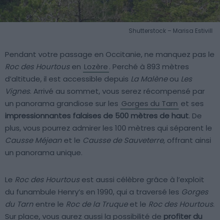
Shutterstock – Marisa Estivill
Pendant votre passage en Occitanie, ne manquez pas le
Roc des Hourtous
en
Lozère
. Perché à 893 mètres
d’altitude, il est accessible depuis
La Malène
ou
Les
Vignes
. Arrivé au sommet, vous serez récompensé par
un panorama grandiose sur les
Gorges du Tarn
et ses
impressionnantes falaises de 500 mètres de haut
. De
plus, vous pourrez admirer les 100 mètres qui séparent le
Causse Méjean
et le
Causse de Sauveterre
, offrant ainsi
un panorama unique.
Le
Roc des Hourtous
est aussi célèbre grâce à l’exploit
du funambule Henry’s en 1990, qui a traversé les
Gorges
du Tarn
entre le
Roc de la Truque
et le
Roc des Hourtous
.
Sur place, vous aurez aussi la possibilité de
profiter du