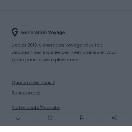
Depuis 2013, Generation Voyage vous fait
découvrir des expériences mémorables et vous
guide pour les vivre pleinement.
Qui sommes nous ?
Recrutement
Partenariats/Publicité
Contact
Signaler une erreur