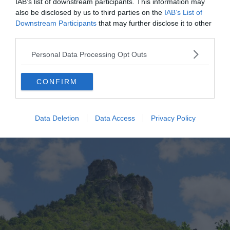
IAB’s list of downstream participants. This information may
exceptionnelle par temps clair
.
also be disclosed by us to third parties on the
IAB’s List of
Downstream Participants
that may further disclose it to other
third parties.
Voir le tracé
Personal Data Processing Opt Outs
Le Rocher de Capluc
CONFIRM
Data Deletion
Data Access
Privacy Policy