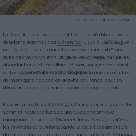
Shutterstock – Rudmer Zwerver
Le
Mont Aigoual
, avec ses 1565 mètres d’altitude, est le
deuxième sommet des
Cévennes
. Situé à
Valleraugue
, il
est réputé pour ses conditions climatiques extrêmes,
avec des vents violents, du givre, de la neige, des pluies
abondantes et du brouillard. Là-bas, vous pouvez aussi
visiter l’
observatoire météorologique
, la dernière station
de montagne habitée en activité en France, pour en
découvrir davantage sur ces phénomènes naturels.
Mais les attraits du
Mont Aigoual
ne s’arrêtent pas là ! Du
sommet, vous profiterez d’une vue panoramique
exceptionnelle sur les
Cévennes
, les
Causses
, les
Alpes
,
les
Pyrénées
et la
Méditerranée
. Si vous êtes amateurs
de randonnée, vous serez ravis, car le
massif de l’Aigoual