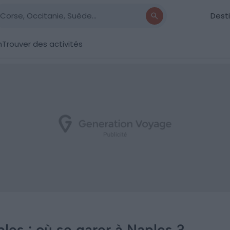
Dest
n
Trouver des activités
les : où se garer à Naples ?