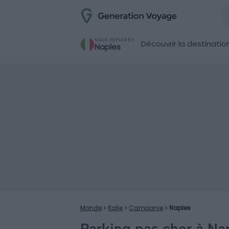
VOUS EXPLOREZ
Découvrir la destinatio
Naples
Monde
Italie
Campanie
Naples
Parking pas cher à Nap