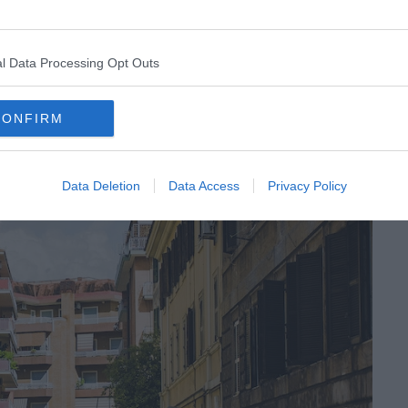
est très compliqué. Naples, comme beaucoup de villes
 à Trafic Limité » : des périmètres où seuls les
s trouverez plus de détails sur les ZTL de Naples
l Data Processing Opt Outs
ur
le site officiel de la ville de Naples
, ainsi qu’une
carte
TL : elles sont surveillées par caméras, et l’amende pour
t salée !
CONFIRM
Data Deletion
Data Access
Privacy Policy