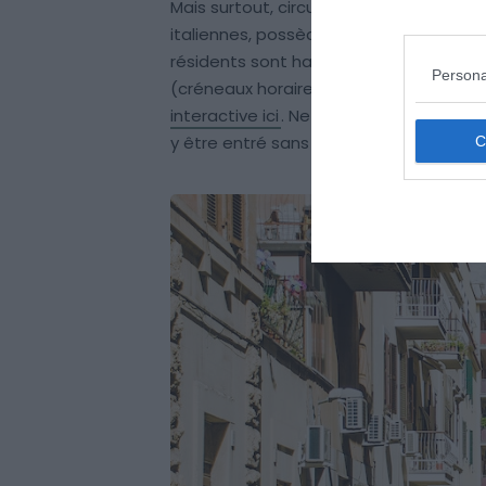
Mais surtout, circuler en centre-ville 
italiennes, possède ses ZTL, des « Zones
résidents sont habilités à circuler. Vou
Persona
(créneaux horaires et délimitations) s
interactive ici
. Ne jouez pas avec les Z
y être entré sans autorisation est plutô