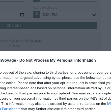
Heure de départ
Chercher
onVoyage -
Do Not Process My Personal Information
r dans la rue en payant
to opt-out of the sale, sharing to third parties, or processing of your per
 payant, n’est vraiment pas la bonne solution.
formation for targeted advertising by us, please use the below opt-out s
un vrai calvaire ! La circulation chaotique de la ville,
r selection. Please note that after your opt-out request is processed y
ait bien de ne pas vous charmer une fois au volant.
eing interest-based ads based on personal information utilized by us or
s la rue l’expose à toutes sortes d’actes de vandalisme
disclosed to third parties prior to your opt-out. You may separately opt-
losure of your personal information by third parties on the IAB’s list of
. This information may also be disclosed by us to third parties on the
IA
Participants
that may further disclose it to other third parties.