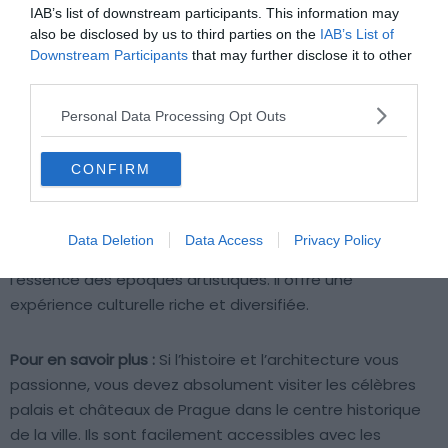
IAB’s list of downstream participants. This information may
also be disclosed by us to third parties on the
IAB’s List of
Downstream Participants
that may further disclose it to other
third parties.
Shutterstock – Ritu Manoj Jethani
Personal Data Processing Opt Outs
Pourquoi nous l’avons sélectionné :
Le Palais Sternberg
CONFIRM
(
Šternberský palác
) est une vitrine de l’art européen. Ici,
chaque salle raconte une nouvelle page d’histoire à
travers ses chefs-d’œuvre. Des fresques de la
Data Deletion
Data Access
Privacy Policy
Renaissance aux sculptures baroques, ce lieu capture
l’essence des époques artistiques. Il offre une
expérience culturelle riche et diversifiée.
Pour en savoir plus :
Si l’histoire et l’architecture vous
passionne, vous devez absolument visiter les célèbres
palais et châteaux de Prague dans le centre historique
de la ville. Ils sont facilement accessibles avec les