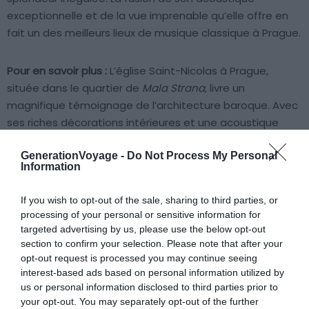
exceptionnelle et de la vue imprenable qu’elle offre en
fait un des meilleurs lieux de musique classique à Prague.
Pour en savoir plus :
L’église Saint-Nicolas à Prague,
située dans le quartier de
Mala Strana
, livre un
magnifique témoignage de l’architecture baroque. Avec
ses riches décorations intérieures et une acoustique
incroyable, elle est le lieu parfait pour les concerts de
GenerationVoyage -
Do Not Process My Personal
musique classique. Vous pouvez y assister à
des
Information
représentations de musique baroque et classique
jouées par des groupes de chambre, des solistes et des
If you wish to opt-out of the sale, sharing to third parties, or
chorales. Un concert ici promet une expérience unique,
processing of your personal or sensitive information for
où la grandeur de l’espace rend la musique encore plus
targeted advertising by us, please use the below opt-out
touchante.
section to confirm your selection. Please note that after your
opt-out request is processed you may continue seeing
interest-based ads based on personal information utilized by
L’histoire de l’église est aussi intéressante. Pendant la
us or personal information disclosed to third parties prior to
Seconde Guerre mondiale, la Gestapo a utilisé l’édifice
your opt-out. You may separately opt-out of the further