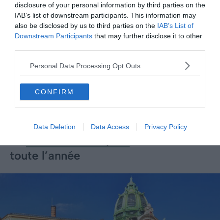
comme poste d’observation. Aujourd’hui, l’endroit revit
disclosure of your personal information by third parties on the
IAB’s list of downstream participants. This information may
grâce à des festivals et à des évènements spéciaux.
also be disclosed by us to third parties on the
IAB’s List of
Surtout pendant Noël et Pâques. Pour vous rendre à
Downstream Participants
that may further disclose it to other
l’église Saint-Nicolas, marchez depuis le centre-ville de
third parties.
Prague ou prenez le
tram
jusqu’aux stations
Malostranské náměstí
ou
Malostranská
.
Personal Data Processing Opt Outs
CONFIRM
Data Deletion
Data Access
Privacy Policy
La
Maison municipale
: des concerts
toute l’année