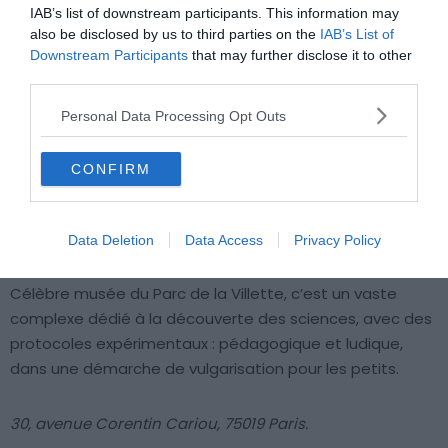
IAB’s list of downstream participants. This information may
also be disclosed by us to third parties on the
IAB’s List of
Downstream Participants
that may further disclose it to other
third parties.
Personal Data Processing Opt Outs
CONFIRM
Flickr – coolmonfrere
Data Deletion
Data Access
Privacy Policy
Célèbre musée du Parc de la Villette, c’est un vaste
complexe dédié à la découverte des sciences, avec des
protocoles expérimentaux : pédagogique et ludique,
dans une démarche de vulgarisation pour les petits.
30, avenue Corentin Cariou, 75019 Paris.