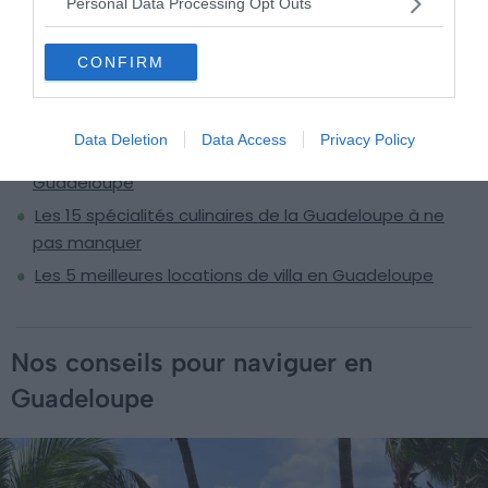
Personal Data Processing Opt Outs
À lire aussi sur le guide Guadeloupe :
CONFIRM
Visiter la Guadeloupe : 10 incontournables à faire et
voir
Data Deletion
Data Access
Privacy Policy
Les 5 meilleures excursions pour découvrir la
Guadeloupe
Les 15 spécialités culinaires de la Guadeloupe à ne
pas manquer
Les 5 meilleures locations de villa en Guadeloupe
Nos conseils pour naviguer en
Guadeloupe