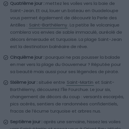
Quatrième jour :
mettez les voiles vers la baie de
Saint-Jean. Et oui, louer un bateau en Guadeloupe
vous permet également de découvrir la Perle des
Antilles :
Saint-Barthélemy
. La petite île volcanique
comblera vos envies de sable immaculé, auréolé de
décors émeraude et turquoise. La plage Saint-Jean
est la destination balnéaire de rêve.
Cinquième jour :
pourquoi ne pas pousser la balade
en mer vers la plage du Gouverneur ? Réputée pour
sa beauté mais aussi pour ses légendes de pirate.
Sixième jour :
située entre
Saint-Martin
et Saint-
Barthélemy, découvrez l’Île Fourchue. Le jour six,
changement de décors du coup : versants escarpés,
pics acérés, sentiers de randonnées confidentiels,
fracas de l’écume turquoise et arbres nus.
Septième jour :
après une semaine, hissez les voiles
vers Saint-Martin et posez vous à Orient Bay. Idéale