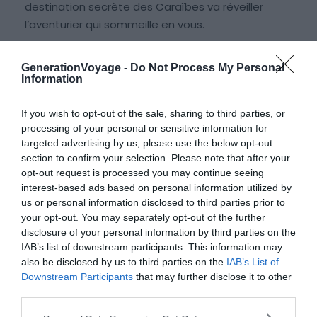
destination secrète des Caraïbes va réveiller
l’aventurier qui sommeille en vous.
Douzième jour :
cap sur l’île aux deux visages, sans
touriste et rock-n-roll : Montserrat. Cette île des
GenerationVoyage -
Do Not Process My Personal
Information
Antilles vous ramène en territoire britannique. Ce
paradis anciennement ravagé par les éruptions
If you wish to opt-out of the sale, sharing to third parties, or
volcaniques possède une culture musicale fabuleuse
processing of your personal or sensitive information for
et des baies renversantes de beauté et de
targeted advertising by us, please use the below opt-out
tranquillité.
section to confirm your selection. Please note that after your
opt-out request is processed you may continue seeing
Pour les trois derniers jours :
remontez paisiblement
interest-based ads based on personal information utilized by
vers Pointe-à-Pitre en repassant par Deshaies et les
us or personal information disclosed to third parties prior to
Saintes.
your opt-out. You may separately opt-out of the further
disclosure of your personal information by third parties on the
IAB’s list of downstream participants. This information may
also be disclosed by us to third parties on the
IAB’s List of
Louez un bateau pour explorer la Guadeloupe
Downstream Participants
that may further disclose it to other
third parties.