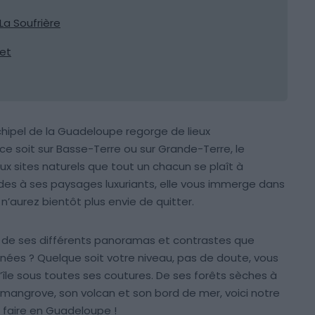
 La Soufrière
bet
Archipel de la Guadeloupe regorge de lieux
ce soit sur Basse-Terre ou sur Grande-Terre, le
x sites naturels que tout un chacun se plaît à
pides à ses paysages luxuriants, elle vous immerge dans
’aurez bientôt plus envie de quitter.
ée de ses différents panoramas et contrastes que
nnées ? Quelque soit votre niveau, pas de doute, vous
’île sous toutes ses coutures. De ses forêts sèches à
mangrove, son volcan et son bord de mer, voici notre
 faire en Guadeloupe !