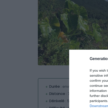
Generati
If you wish 
sensitive in
confirm you
continue se
Durée
: environ 4h
information 
Distance
: 7 km
further disc
Dénivelé
: 566 m
participants
Downstream 