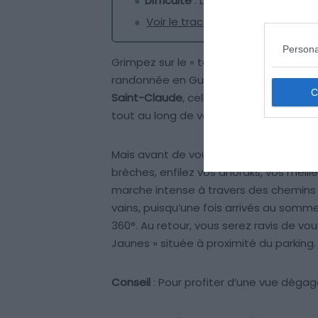
Difficulté
: Difficile
Voir le tracé de la randonnée
Persona
Grimpez sur le « toit des petites Antil
randonnée en Guadeloupe : celui de
La
Saint-Claude
, celle que l’on surnomme 
tout au long de votre ascension.
Mais avant de vous éblouir face à sa vé
brèches, enfilez vos anoraks, vos meil
marche intense à travers des chemins 
vains, puisqu’une fois arrivés au som
360°. Au retour, vous serez ravis de vo
Jaunes » située à proximité du parking.
Conseil
: Pour profiter d’une vue dégagé