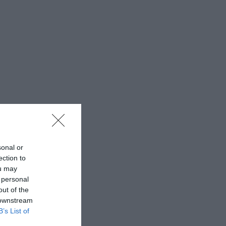
sonal or
ection to
ou may
 personal
out of the
 downstream
B’s List of