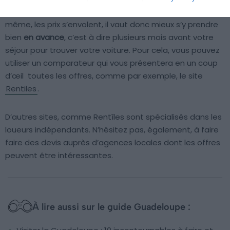
demande de location de voiture en Guadeloupe. Parfois
même, les prix s’envolent, il vaut donc mieux s’y prendre
bien
en avance
, c’est à dire plusieurs mois avant votre
séjour pour trouver votre voiture. Pour cela, vous pouvez
utiliser un comparateur qui vous présentera en un coup
d’œil toutes les offres, comme par exemple, le site
Rentiles
.
D’autres sites, comme Rentîles sont spécialisés dans les
loueurs indépendants. N’hésitez pas, également, à faire
faire des devis auprès d’agences locales dont les offres
peuvent être intéressantes.
À lire aussi sur le guide Guadeloupe :