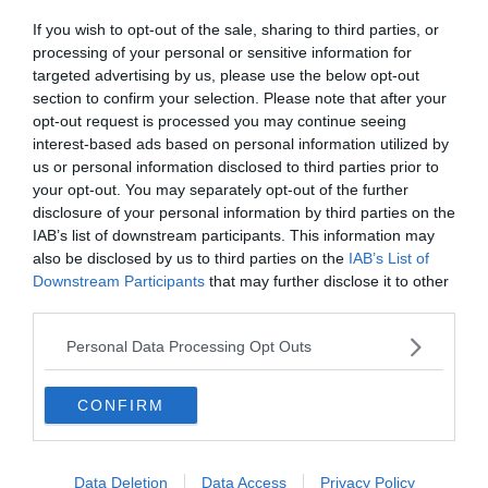
If you wish to opt-out of the sale, sharing to third parties, or
Comment comparer et réserver en
processing of your personal or sensitive information for
targeted advertising by us, please use the below opt-out
ligne votre voiture de location ?
section to confirm your selection. Please note that after your
opt-out request is processed you may continue seeing
interest-based ads based on personal information utilized by
us or personal information disclosed to third parties prior to
your opt-out. You may separately opt-out of the further
disclosure of your personal information by third parties on the
IAB’s list of downstream participants. This information may
also be disclosed by us to third parties on the
IAB’s List of
Downstream Participants
that may further disclose it to other
third parties.
Personal Data Processing Opt Outs
Crédit Photo :
Flickr – Alexandre Briand
CONFIRM
La Guadeloupe voit une grande affluence de touristes à
certaines périodes de l’année. C’est le cas, notamment,
Data Deletion
Data Access
Privacy Policy
lors de l’hiver en métropole et il y a donc une très forte