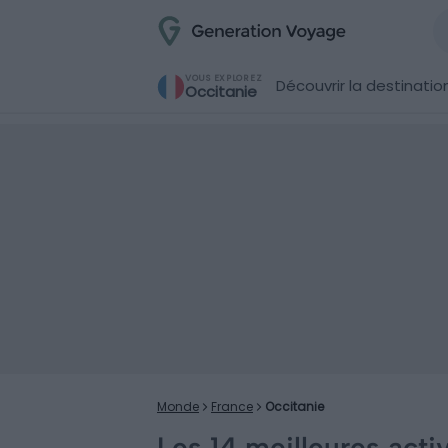
VOUS EXPLOREZ
Découvrir la destinatio
Occitanie
Monde
France
Occitanie
Les 14 meilleures activ