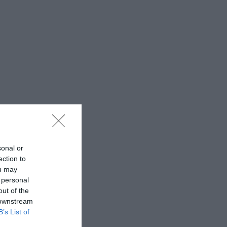
sonal or
ection to
ou may
 personal
out of the
 downstream
B’s List of