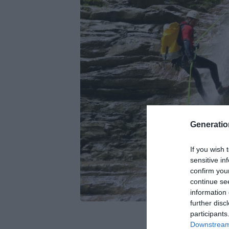
Generati
If you wish 
sensitive in
confirm you
continue se
information 
further disc
participants
Downstream 