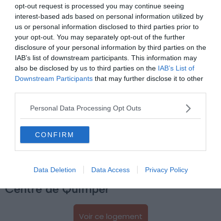
opt-out request is processed you may continue seeing
interest-based ads based on personal information utilized by
Budget :
€€
us or personal information disclosed to third parties prior to
Le plus du logement :
le calme du quartier
your opt-out. You may separately opt-out of the further
disclosure of your personal information by third parties on the
IAB’s list of downstream participants. This information may
Envie de passer des vacances tranquilles en Bretagne ?
also be disclosed by us to third parties on the
IAB’s List of
Posez vos valises dans cette maison Airbnb à Quimper.
Downstream Participants
that may further disclose it to other
third parties.
Avec une pièce de vie ensoleillée et un jardin plein sud,
ce logement n’attend que vous.
Personal Data Processing Opt Outs
Vous êtes idéalement situé à proximité du centre-ville
CONFIRM
et à quinze minutes de plages en voiture.
6. Studio MARILYN, bel appartement
Data Deletion
Data Access
Privacy Policy
Centre de Quimper
Voir ce logement