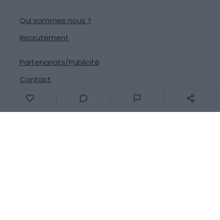
Qui sommes nous ?
Recrutement
Partenariats/Publicité
Contact
Signaler une erreur
Suivez-nous sur les réseaux
© 2013-2026
Generation Voyage
Tous droits réservés -
CGU
-
Mentions légales
- Fait avec
❤
à Montpellier par
GC TECH
-
v2.32.4