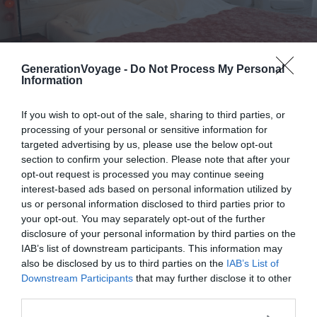
GenerationVoyage -
Do Not Process My Personal
Information
Crédit photo :
Booking
If you wish to opt-out of the sale, sharing to third parties, or
processing of your personal or sensitive information for
targeted advertising by us, please use the below opt-out
Atouts
: sa situation près du port de La Trinité-
section to confirm your selection. Please note that after your
opt-out request is processed you may continue seeing
sur-Mer, son ambiance chaleureuse, sa piscine
interest-based ads based on personal information utilized by
chauffée
us or personal information disclosed to third parties prior to
Budget
: €€€
your opt-out. You may separately opt-out of the further
disclosure of your personal information by third parties on the
Prestation
: ★★★
IAB’s list of downstream participants. This information may
also be disclosed by us to third parties on the
IAB’s List of
Vous cherchez un havre de paix pour un séjour
Downstream Participants
that may further disclose it to other
third parties.
romantique en Bretagne ? À 100 mètres du port de La
Trinité-sur-Mer, cette belle demeure du XIXe siècle,