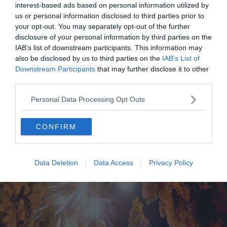
interest-based ads based on personal information utilized by
juin.
us or personal information disclosed to third parties prior to
your opt-out. You may separately opt-out of the further
disclosure of your personal information by third parties on the
IAB’s list of downstream participants. This information may
also be disclosed by us to third parties on the
IAB’s List of
Downstream Participants
that may further disclose it to other
Quand visiter la Laponie : les fêtes
third parties.
incontournables
Personal Data Processing Opt Outs
CONFIRM
Data Deletion
Data Access
Privacy Policy