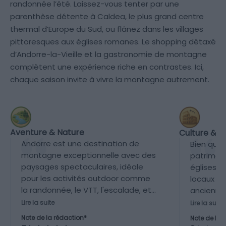
randonnée l’été. Laissez-vous tenter par une
parenthèse détente à Caldea, le plus grand centre
thermal d’Europe du Sud, ou flânez dans les villages
pittoresques aux églises romanes. Le shopping détaxé
d’Andorre-la-Vieille et la gastronomie de montagne
complètent une expérience riche en contrastes. Ici,
chaque saison invite à vivre la montagne autrement.
Aventure & Nature
Culture & P
Andorre est une destination de
Bien que 
montagne exceptionnelle avec des
patrimoi
paysages spectaculaires, idéale
églises 
pour les activités outdoor comme
locaux et
la randonnée, le VTT, l'escalade, et
anciennes
surtout les sports d'hiver avec ses
culturell
Lire la suite
Lire la suite
stations de ski réputées. Le pays
rapport à
Note de la rédaction*
Note de la 
est entièrement enclavé dans les
villes hi