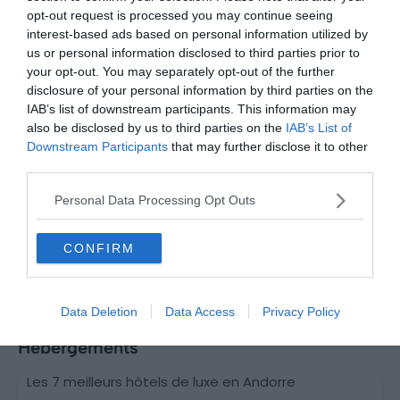
opt-out request is processed you may continue seeing
interest-based ads based on personal information utilized by
Activités
us or personal information disclosed to third parties prior to
your opt-out. You may separately opt-out of the further
Cette destination promet une gamme
disclosure of your personal information by third parties on the
d’activités passionnantes pour tous les
IAB’s list of downstream participants. This information may
âges et en toutes saisons.
also be disclosed by us to third parties on the
IAB’s List of
Downstream Participants
that may further disclose it to other
5 activités à faire en Andorre en hiver
third parties.
Le 16 décembre 2025
Par Eric Gerardin
Personal Data Processing Opt Outs
CONFIRM
Data Deletion
Data Access
Privacy Policy
Hébergements
Les 7 meilleurs hôtels de luxe en Andorre