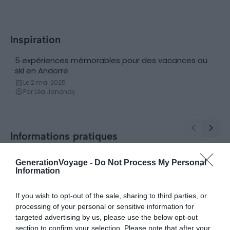
Inspiration
5 expériences mémorables pour des vacances au
Découvertes
ski en Andorre
Le 2 mai 2025
Par Léa Janondy
Informations pratiques
Top 6 des meilleures applications pour
L’Andorr
GenerationVoyage -
Do Not Process My Personal
Applications pour apprendre une langue
Locatio
Information
apprendre le catalan
aires, iti
Le 2 mai 2025
Le 2 mai
Par Leslie Pinsard
Par Samu
If you wish to opt-out of the sale, sharing to third parties, or
processing of your personal or sensitive information for
targeted advertising by us, please use the below opt-out
section to confirm your selection. Please note that after your