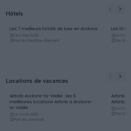
Hôtels
Les 7 meilleurs hôtels de luxe en Andorre
Les 10 me
Le 2 mai 2025
Le 2 mai
Par Léo Geoffroy-Bernard
Par Stev
Locations de vacances
Airbnb Andorre-la-Vieille : les 9
Airbnb An
meilleures locations Airbnb à Andorre-
Airbnb e
la-Vieille
Le 2 mai
Par Léa
Le 2 mai 2025
Par Léa Janondy