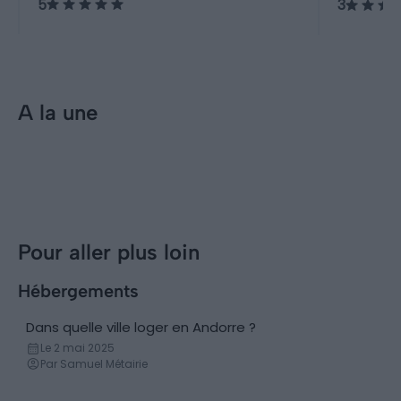
5
3
Pyrénées, offrant une immersion
totale dans la nature.
A la une
Incontournables
Randon
Visiter Andorre : les 13 choses
Les 10
incontournables à faire
à fair
Pour aller plus loin
Hébergements
Dans quelle ville loger en Andorre ?
Conseils logement
Le 2 mai 2025
Par Samuel Métairie