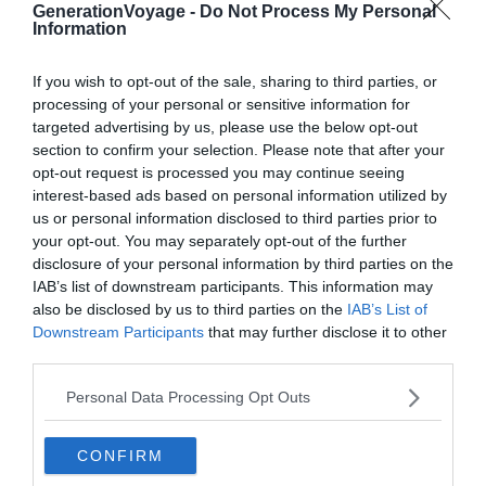
GenerationVoyage -
Do Not Process My Personal
Information
If you wish to opt-out of the sale, sharing to third parties, or
processing of your personal or sensitive information for
targeted advertising by us, please use the below opt-out
section to confirm your selection. Please note that after your
Crédit photo : Shutterstock – NothingIsEverything
opt-out request is processed you may continue seeing
interest-based ads based on personal information utilized by
Même s’ils sont parmi les plus chers
d’Europe
, les
us or personal information disclosed to third parties prior to
your opt-out. You may separately opt-out of the further
célèbres taxis noirs font partie des incontournables de la
disclosure of your personal information by third parties on the
capitale anglaise. Alors pourquoi ne pas vous déplacer à
IAB’s list of downstream participants. This information may
Londres avec un Black Cab, le temps d’un court trajet. Ce
also be disclosed by us to third parties on the
IAB’s List of
sera l’occasion pour vous de vous mettre véritablement
Downstream Participants
that may further disclose it to other
dans la peau d’un londonien.
third parties.
Personal Data Processing Opt Outs
Par ailleurs, si vous sortez hors du centre de Londres en
pleine nui, il peut être parfois difficile de trouver un bus
CONFIRM
ou un métro. Le taxi est alors une alternative vous