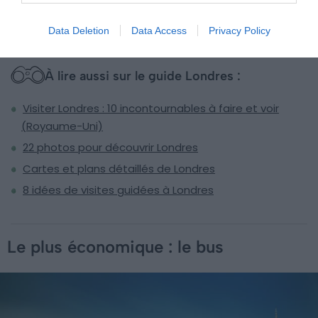
permettant de rentrer en toute sécurité.
Data Deletion
Data Access
Privacy Policy
À lire aussi sur le guide Londres :
Visiter Londres : 10 incontournables à faire et voir
(Royaume-Uni)
22 photos pour découvrir Londres
Cartes et plans détaillés de Londres
8 idées de visites guidées à Londres
Le plus économique : le bus