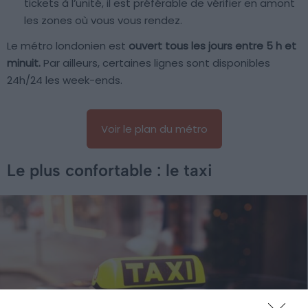
tickets à l’unité, il est préférable de vérifier en amont
les zones où vous vous rendez.
Le métro londonien est
ouvert tous les jours entre 5 h et
minuit.
Par ailleurs, certaines lignes sont disponibles
24h/24 les week-ends.
Voir le plan du métro
Le plus confortable : le taxi