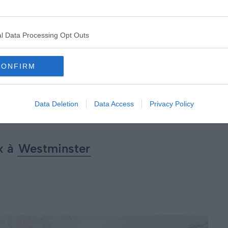
mosphère chaleureuse et rassurante après une froide
le.
l Data Processing Opt Outs
quelles le soleil daignera pointer le bout de son nez,
rrasse sur lequel déguster un petit déjeuner
CONFIRM
elon votre convenance !).
Data Deletion
Data Access
Privacy Policy
d’inquiétude ! L’appartement saura vous apporter tout
vos cœurs.
x à
Westminster