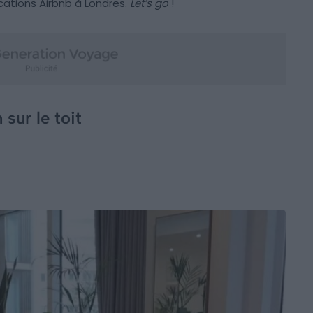
cations Airbnb à Londres.
Let’s go
!
sur le toit