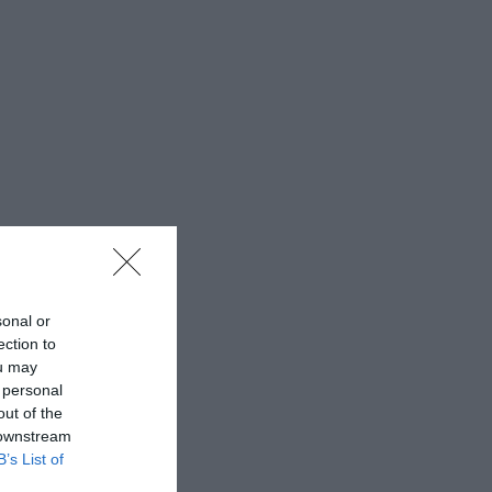
sonal or
ection to
ou may
 personal
out of the
 downstream
B’s List of