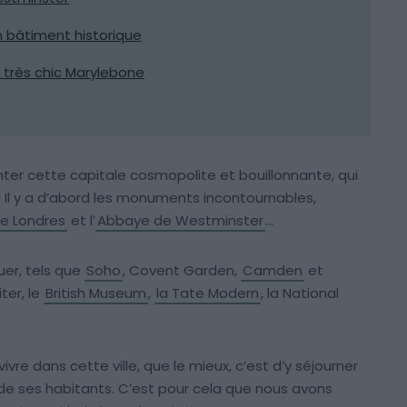
 bâtiment historique
 très chic Marylebone
nter cette capitale cosmopolite et bouillonnante, qui
! Il y a d’abord les monuments incontournables,
de Londres
et l’
Abbaye de Westminster
…
uer, tels que
Soho
, Covent Garden,
Camden
et
ter, le
British Museum
,
la Tate Modern
, la National
 vivre dans cette ville, que le mieux, c’est d’y séjourner
 de ses habitants. C’est pour cela que nous avons