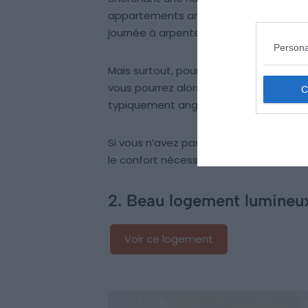
appartements anglais, et offre une at
journée à arpenter les rues de la capita
Persona
Mais surtout, pour les matinées lors des
vous pourrez alors profiter d’un toit te
typiquement anglais (ou le franciser, s
Si vous n’avez pas cette chance, pas 
le confort nécessaire pour réchauffer 
2. Beau logement lumineu
Voir ce logement