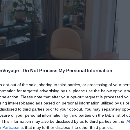
onVoyage -
Do Not Process My Personal Information
Crédit photo :
Airbnb
to opt-out of the sale, sharing to third parties, or processing of your per
formation for targeted advertising by us, please use the below opt-out s
r selection. Please note that after your opt-out request is processed y
eing interest-based ads based on personal information utilized by us or
rasse
disclosed to third parties prior to your opt-out. You may separately opt-
losure of your personal information by third parties on the IAB’s list of
. This information may also be disclosed by us to third parties on the
IA
bsolument parfait pour un couple de voyageurs
Participants
that may further disclose it to other third parties.
res. En effet, ce dernier s’avère être typique des