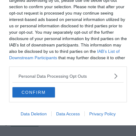
targeted advertising by us, please use the below opt-out
section to confirm your selection. Please note that after your
opt-out request is processed you may continue seeing
interest-based ads based on personal information utilized by
us or personal information disclosed to third parties prior to
your opt-out. You may separately opt-out of the further
Crédit Photo : Shutterstock / Kamira
disclosure of your personal information by third parties on the
IAB’s list of downstream participants. This information may
Outre les visites de musées et bâtiments religieux, vous
also be disclosed by us to third parties on the
IAB’s List of
pouvez aussi visiter des sites touristiques et des
Downstream Participants
that may further disclose it to other
third parties.
attractions moins conventionnelles grâce au city pass
Londres. Parmi elles, vous pouvez découvrir :
Personal Data Processing Opt Outs
Royal Albert Hall
CONFIRM
Zoo de Londres
Jardin botanique de Chelsea
Data Deletion
Data Access
Privacy Policy
HMS Belfast