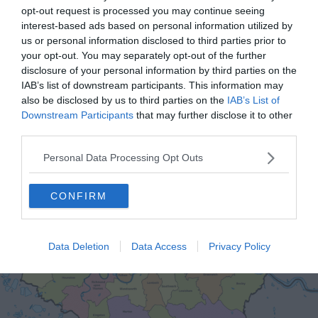
opt-out request is processed you may continue seeing
Plan des quartiers et arrondissements
interest-based ads based on personal information utilized by
us or personal information disclosed to third parties prior to
de Londres
your opt-out. You may separately opt-out of the further
disclosure of your personal information by third parties on the
Découvrez la carte des arrondissements de Londres
IAB’s list of downstream participants. This information may
appelés Boroughs et des quartiers qui font le charme de
also be disclosed by us to third parties on the
IAB’s List of
la ville de Londres :
Downstream Participants
that may further disclose it to other
third parties.
Personal Data Processing Opt Outs
CONFIRM
Data Deletion
Data Access
Privacy Policy