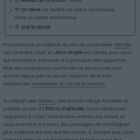
🥾
Niveau de difficulté :
facile
💙
On aime :
la facilité de cette randonnée,
dans un cadre enchanteur
🧭
Voir le circuit
Proposée par un habitué du site de randonnée
Alltrails
,
cet itinéraire court et
ultra-simple
est idéale pour ceux
qui souhaitent s’essayer à la pratique des raquettes.
Mais les randonneurs confirmés ne seront pas pour
autant déçus par ce circuit, variante de la très
fréquentée
randonnée du col de la Lézette
.
Au départ des
Saisies
, une station-village familiale et
paisible située à
1 650 m d’altitude
, cette randonnée
raquettes à Crest Voland dure environ une heure, et
vous emmène à travers des paysages de montagnes
plus sublimes les uns que les autres. À chaque pas, vous
plongez dans un environnement féérique avec des