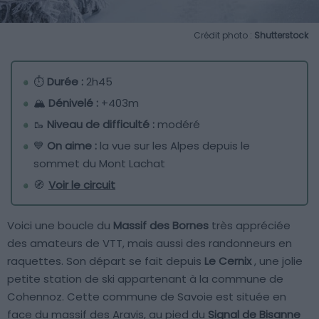
Crédit photo :
Shutterstock
⏱
Durée :
2h45
🏔️
Dénivelé :
+403m
🥾
Niveau de difficulté :
modéré
💙
On aime :
la vue sur les Alpes depuis le
sommet du Mont Lachat
🧭
Voir le circuit
Voici une boucle du
Massif des Bornes
très appréciée
des amateurs de VTT, mais aussi des randonneurs en
raquettes. Son départ se fait depuis
Le Cernix
, une jolie
petite station de ski appartenant à la commune de
Cohennoz. Cette commune de Savoie est située en
face du massif des Aravis, au pied du
Signal de Bisanne