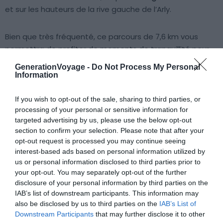
et sur les hauteurs de la rive gauche de l’Arly.
Bien que très fréquenté, ce parcours de 7,6 km vous
permettra de profiter de moments de tranquillité pour
admirer les incroyables paysages et vous imprégner d’un
GenerationVoyage -
Do Not Process My Personal
cadre paisible unique. Après avoir sillonné les paysages
Information
de forêts et d’alpages, vous serez récompensé par une
vue à couper le souffle une fois arrivé
au sommet du
If you wish to opt-out of the sale, sharing to third parties, or
processing of your personal or sensitive information for
Mont Lachat
. Ce dernier culmine à plus de 2 000 mètres
targeted advertising by us, please use the below opt-out
au-dessus des
Villards-sur-Thônes
, et est marqué par
section to confirm your selection. Please note that after your
une croix en fer fabriquée par les Villardins.
opt-out request is processed you may continue seeing
interest-based ads based on personal information utilized by
us or personal information disclosed to third parties prior to
Au sommet, vous aurez peut-être comme nous le
your opt-out. You may separately opt-out of the further
sentiment de dominer le monde ! En effet, la vue dévoile
disclosure of your personal information by third parties on the
un splendide panorama sur les Alpes, et en particulier sur
IAB’s list of downstream participants. This information may
le
Mont Blanc
, qui semble si imposant et si petit à la
also be disclosed by us to third parties on the
IAB’s List of
fois… après près de 3 heures de marche, cette vision
Downstream Participants
that may further disclose it to other