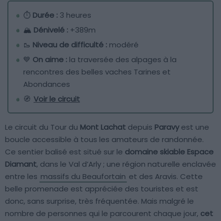
⏱
Durée :
3 heures
🏔️
Dénivelé :
+389m
🥾
Niveau de difficulté :
modéré
💙
On aime :
la traversée des alpages à la
rencontres des belles vaches Tarines et
Abondances
🧭
Voir le circuit
Le circuit du Tour du
Mont Lachat
depuis
Paravy
est une
boucle accessible à tous les amateurs de randonnée.
Ce sentier balisé est situé sur le
domaine skiable Espace
Diamant
, dans le Val d’Arly ; une région naturelle enclavée
entre les
massifs du Beaufortain
et des Aravis. Cette
belle promenade est appréciée des touristes et est
donc, sans surprise, très fréquentée. Mais malgré le
nombre de personnes qui le parcourent chaque jour,
cet