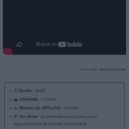
Crédit vidéo :
Jean Claude VILLIEN
⏱
Durée :
4h30
🏔️
Dénivelé :
+743m
🥾
Niveau de difficulté :
difficile
💙
On aime :
un itinéraire nocturne pour
appréhender la nature autrement