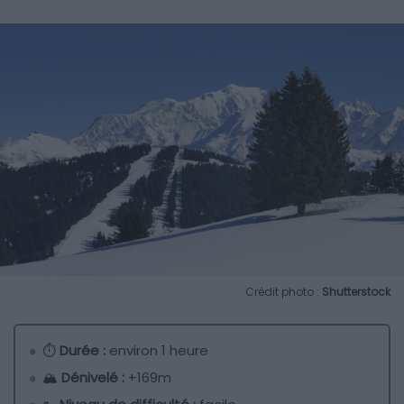
Crédit photo :
Shutterstock
⏱
Durée :
environ 1 heure
🏔️
Dénivelé :
+169m