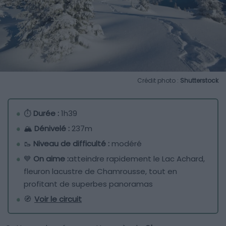
Crédit photo :
Shutterstock
⏱
Durée :
1h39
🏔️
Dénivelé :
237m
🥾
Niveau de difficulté :
modéré
💙
On aime :
atteindre rapidement le Lac Achard,
fleuron lacustre de Chamrousse, tout en
profitant de superbes panoramas
🧭
Voir le circuit