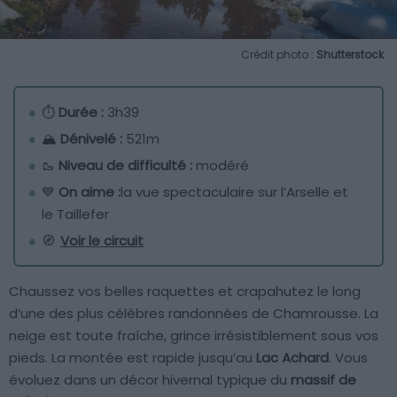
Crédit photo :
Shutterstock
⏱
Durée :
3h39
🏔️
Dénivelé :
521m
🥾
Niveau de difficulté :
modéré
💙
On aime :
la vue spectaculaire sur l’Arselle et
le Taillefer
🧭
Voir le circuit
Chaussez vos belles raquettes et crapahutez le long
d’une des plus célèbres randonnées de Chamrousse. La
neige est toute fraîche, grince irrésistiblement sous vos
pieds. La montée est rapide jusqu’au
Lac Achard
. Vous
évoluez dans un décor hivernal typique du
massif de