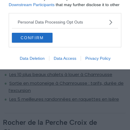
Downstream Participants
that may further disclose it to other
Voir ce circuit
third parties.
Personal Data Processing Opt Outs
CONFIRM
À lire aussi sur le guide Auvergne-Rhône-
Alpes :
Airbnb Chamrousse : les meilleures locations Airbnb à
Data Deletion
Data Access
Privacy Policy
Chamrousse
Les 10 plus beaux chalets à louer à Chamrousse
Sortie en motoneige à Chamrousse : tarifs, durée de
l’excursion
Les 5 meilleures randonnées en raquettes en Isère
Rocher de la Perche Croix de