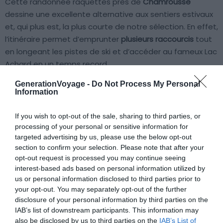
Cette randonnée raquettes près de
Chamrousse
dessine une excellente alternative aux sentiers estivaux
et, qui plus est, la plus courte de notre sélection. En effet,
l’itinéraire permet d’emprunter
plusieurs raccourcis
tout
en longeant les pistes de ski et d’accéder au fameux Lac
Achard en un temps record.
GenerationVoyage -
Do Not Process My Personal
La montée débute tout en douceur à l’orée de la forêt. À
Information
plus de
1 900 mètres d’altitude
, la vue sur le
Taillefer
, la
chaîne de Belledonne et les sommets alpins est tout
If you wish to opt-out of the sale, sharing to third parties, or
processing of your personal or sensitive information for
simplement splendide. Quant au Lac Achard, il dort dans
targeted advertising by us, please use the below opt-out
un décor hivernal des plus photogéniques. Une invitation
section to confirm your selection. Please note that after your
à la contemplation, bien loin de la foule estivale que l’on
opt-out request is processed you may continue seeing
reconnaît au lieu. Les nuées de randonneurs, les
interest-based ads based on personal information utilized by
tourbières, les roches sombres et alcalines ont courbé
us or personal information disclosed to third parties prior to
your opt-out. You may separately opt-out of the further
l’échine. La neige et un somptueux vide blanc s’étalent à
disclosure of your personal information by third parties on the
perte de vue.
IAB’s list of downstream participants. This information may
also be disclosed by us to third parties on the
IAB’s List of