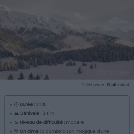
Crédit photo :
Shutterstock
⏱
Durée :
2h30
🏔️
Dénivelé :
341m
🥾
Niveau de difficulté :
modéré
💙
On aime :
la combinaison magique d’une