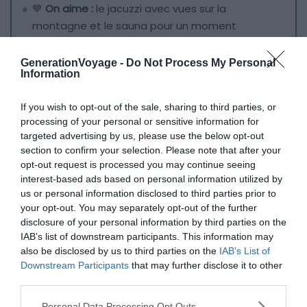
💙
On aime :
le jacuzzi avec vues sur la
montagne et le sauna pour un moment
détente après le ski
GenerationVoyage -
Do Not Process My Personal
Information
Pour poursuivre cette sélection des meilleurs chalets à
La Giettaz, nous vous proposons un large logement pour
If you wish to opt-out of the sale, sharing to third parties, or
15 voyageurs. Cette très vaste demeure dispose ainsi de
processing of your personal or sensitive information for
7 chambres et 8 salles de bains
. Vous ne manquez donc
targeted advertising by us, please use the below opt-out
pas d’espace ni d’intimité dans ce beau chalet alpin.
section to confirm your selection. Please note that after your
opt-out request is processed you may continue seeing
interest-based ads based on personal information utilized by
Ferme authentique rénovée
, ce Chalet Goville abrite
us or personal information disclosed to third parties prior to
également différents espaces de vie en intérieur
your opt-out. You may separately opt-out of the further
comme en extérieur. Avec vos amis ou votre famille,
disclosure of your personal information by third parties on the
IAB’s list of downstream participants. This information may
vous pourrez ainsi vous retrouver dans le douillet salon,
also be disclosed by us to third parties on the
IAB’s List of
apprécier les panoramas montagnards depuis la
Downstream Participants
that may further disclose it to other
terrasse ou préparer un repas dans la grande cuisine.
third parties.
Dans ce chalet exceptionnel, vous trouverez également
Personal Data Processing Opt Outs