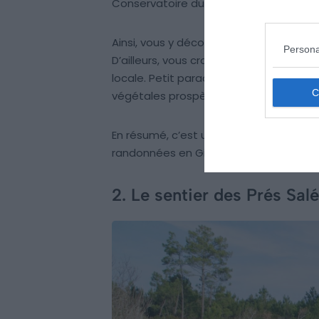
Conservatoire du Littoral, c’est un lieu 
Ainsi, vous y découvrirez des prairies 
Persona
D’ailleurs, vous croiserez probablemen
locale. Petit paradis naturel pour les 
végétales prospèrent.
En résumé, c’est un écrin de verdure si 
randonnées en Gironde !
2. Le sentier des Prés Sal