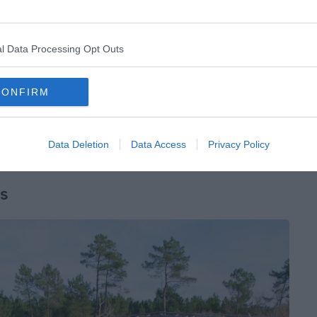
où la nature retrouve tous ses droits.
humides, des marais, quelques prés et des bassins.
l Data Processing Opt Outs
t la route de canards et d’autres espèces de la faune
animaux, c’est aussi l’endroit où de nombreuses espèces
CONFIRM
précieux, qu’il vous donnera envie de faire d’autres
Data Deletion
Data Access
Privacy Policy
és