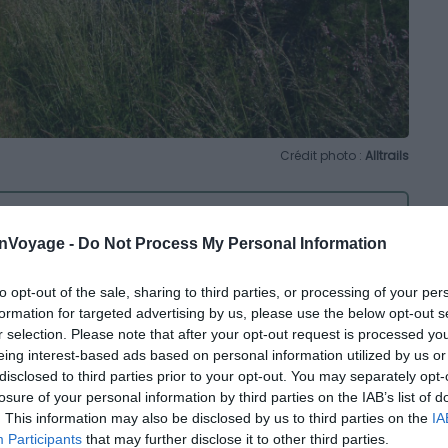
Crédit photo :
Alltrails
onVoyage -
Do Not Process My Personal Information
to opt-out of the sale, sharing to third parties, or processing of your per
formation for targeted advertising by us, please use the below opt-out s
r selection. Please note that after your opt-out request is processed y
eing interest-based ads based on personal information utilized by us or
disclosed to third parties prior to your opt-out. You may separately opt-
losure of your personal information by third parties on the IAB’s list of
d’Audenge dispose d’un petit port à côté duquel se
. This information may also be disclosed by us to third parties on the
IA
s’agit du Domaine de Graveyron. Possession du
Participants
that may further disclose it to other third parties.