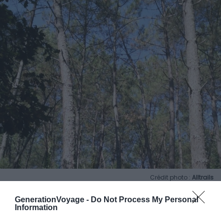
Crédit photo :
Alltrails
GenerationVoyage -
Do Not Process My Personal
Information
Durée
: environ 1h15