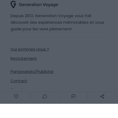
Depuis 2013, Generation Voyage vous fait
découvrir des expériences mémorables et vous
guide pour les vivre pleinement.
Qui sommes nous ?
Recrutement
Partenariats/Publicité
Contact
Signaler une erreur
Suivez-nous sur les réseaux