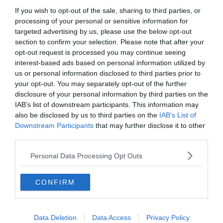
Distance
: 6,1 km
If you wish to opt-out of the sale, sharing to third parties, or
Dénivelé
: 146 m
processing of your personal or sensitive information for
targeted advertising by us, please use the below opt-out
Difficulté
: Facile
section to confirm your selection. Please note that after your
Voir le tracé de la randonnée
opt-out request is processed you may continue seeing
interest-based ads based on personal information utilized by
us or personal information disclosed to third parties prior to
Ambrus est un vénérable et tout petit village, dont
your opt-out. You may separately opt-out of the further
l’existence est très ancienne. En témoignent sur place, la
disclosure of your personal information by third parties on the
visite du château d’Ambrus, de son église du XIIe siècle,
IAB’s list of downstream participants. This information may
et un passage obligé par sa fontaine miraculeuse ! Sait-
also be disclosed by us to third parties on the
IAB’s List of
Downstream Participants
that may further disclose it to other
on jamais ?
third parties.
Place ensuite à une nouvelle randonnée en Lot-et-
Personal Data Processing Opt Outs
Garonne à travers la forêt d’Ambrus : composée de pins
et de chênes, bien ombragée même en été, ce sont
CONFIRM
déjà les Landes qui s’annoncent !
Data Deletion
Data Access
Privacy Policy
6. Agen à Castelculier via le Canal