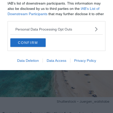
Corralejo, Fuerteventura
IAB’s list of downstream participants. This information may
also be disclosed by us to third parties on the
IAB’s List of
Downstream Participants
that may further disclose it to other
third parties.
Personal Data Processing Opt Outs
CONFIRM
Data Deletion
Data Access
Privacy Policy
Shutterstock – Juergen_wallstabe