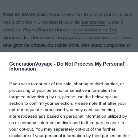
Pour en savoir plus :
Vous cherchez la plage parfaite aux
Îles Canaries ? Direction le sud de
Lanzarote
, juste à
côté de
Playa Blanca
, dans le
parc naturel de Los
Ajaches
. Ici, découvrez un paysage impressionnant avec
une grande crique, du sable doré, des eaux turquoise
et
des rochers bruns.
GenerationVoyage -
Do Not Process My Personal
Information
Pour ceux qui aiment observer les poissons, le rivage est
un lieu privilégié. Juste à côté, la petite crique de
La Cera
If you wish to opt-out of the sale, sharing to third parties, or
est un spot populaire pour les nudistes. En fin de journée,
processing of your personal or sensitive information for
mangez dans l’un des trois restaurants sur les falaises,
targeted advertising by us, please use the below opt-out
offrant une vue fabuleuse sur l’Océan Atlantique. C’est
section to confirm your selection. Please note that after your
l’endroit idéal pour terminer une belle journée sur l’une
opt-out request is processed you may continue seeing
des meilleures plages des Îles Canaries. Et cerise sur le
interest-based ads based on personal information utilized by
us or personal information disclosed to third parties prior to
gâteau, cette plage est facile d’accès en voiture.
your opt-out. You may separately opt-out of the further
disclosure of your personal information by third parties on the