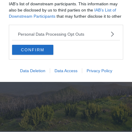
grâce à leurs étoiles (Lumineuse et orangée pour le
IAB’s list of downstream participants. This information may
Gémeaux, et formant une forme pentagonale pour le
also be disclosed by us to third parties on the
IAB’s List of
Cocher).
Downstream Participants
that may further disclose it to other
third parties.
8. Alto de Garajonay
Personal Data Processing Opt Outs
CONFIRM
Data Deletion
Data Access
Privacy Policy