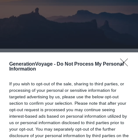
Crédit photo : Shutterstock – jmartinezmoran
GenerationVoyage -
Do Not Process My Personal
À seulement
20 kilomètres de la capitale de l’île
et aux
Information
portes du parc national de Garajonay, se trouve la zone
de loisir Las Nieves. C’est un lieu idéal pour observer les
If you wish to opt-out of the sale, sharing to third parties, or
processing of your personal or sensitive information for
étoiles aux Canaries,
en février et en mars
targeted advertising by us, please use the below opt-out
particulièrement.
section to confirm your selection. Please note that after your
opt-out request is processed you may continue seeing
À cette période, en regardant vers le nord, son ciel
interest-based ads based on personal information utilized by
us or personal information disclosed to third parties prior to
transparent vous permet d’apercevoir les constellations
your opt-out. You may separately opt-out of the further
du Gémeaux et du Cocher, facilement reconnaissable
disclosure of your personal information by third parties on the