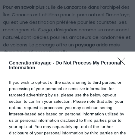
Pour en savoir plus :
L’île de Lanzarote dans l’archipel des
Îles Canaries est célèbre pour le parc naturel Timanfaya,
qui est une destination préférée pour les touristes. Ses
montagnes du
Fuego
, désignées comme un monument
naturel, sont idéales pour les amateurs de randonnée et
de volcans. Le parcage offre un
paysage aride mais
d’une beauté exceptionnelle
avec des roches
volcaniques aux couleurs variées, allant de l’ocre au noir.
GenerationVoyage -
Do Not Process My Personal
Information
Le Parc Timanfaya propose un
parcours de randonnée
If you wish to opt-out of the sale, sharing to third parties, or
de 39,1 km, classé difficile, avec un dénivelé de 672 m
. Ce
processing of your personal or sensitive information for
parcours offre une aventure mémorable pour les
targeted advertising by us, please use the below opt-out
randonneurs. Les levers ou couchers de soleil y sont
section to confirm your selection. Please note that after your
remarquables. Le soleil illumine les teintes ocres avant
opt-out request is processed you may continue seeing
de se noyer dans l’océan à proximité. C’est un lieu à ne
interest-based ads based on personal information utilized by
us or personal information disclosed to third parties prior to
pas manquer si vous êtes un passionné de volcans et
your opt-out. You may separately opt-out of the further
que vous visitez les Canaries.
disclosure of your personal information by third parties on the