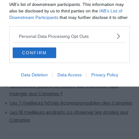
IAB’s list of downstream participants. This information may
also be disclosed by us to third parties on the
IAB’s List of
Voir le tracé
Downstream Participants
that may further disclose it to other
third parties.
Personal Data Processing Opt Outs
CONFIRM
À lire aussi sur le guide Îles Canaries :
Visiter les Îles Canaries : 10 incontournables à faire et
Data Deletion
Data Access
Privacy Policy
voir
Spécialités gastronomiques aux Canaries : que
manger aux Canaries ?
Les 7 meilleurs hôtels écoresponsables des Canaries
Les 18 meilleurs endroits où observer les étoiles aux
Canaries