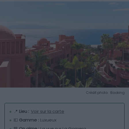
Crédit photo : Booking
📍
Lieu :
Voir sur la carte
💶
Gamme :
Luxueux
💙
On aime :
La vue sur La Gomera