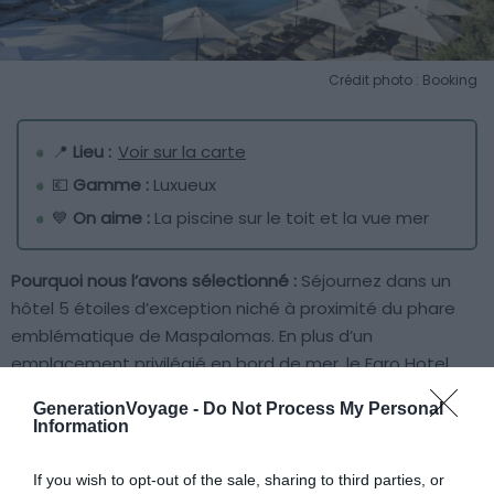
Crédit photo : Booking
📍
Lieu :
Voir sur la carte
💶
Gamme :
Luxueux
💙
On aime :
La piscine sur le toit et la vue mer
Pourquoi nous l’avons sélectionné :
Séjournez dans un
hôtel 5 étoiles d’exception niché à proximité du phare
emblématique de Maspalomas. En plus d’un
emplacement privilégié en bord de mer, le Faro Hotel
offre un raffinement inégalé avec son design élégant et
GenerationVoyage -
Do Not Process My Personal
sophistiqué.
Information
Pour en savoir plus :
L’Hôtel Faro à Grande Canarie est l’un
If you wish to opt-out of the sale, sharing to third parties, or