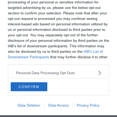
processing of your personal or sensitive information for
des plus beaux hôtels de luxe des Îles Canaries, situé à
targeted advertising by us, please use the below opt-out
proximité de trois terrains de golf. Laissez-vous séduire
section to confirm your selection. Please note that after your
par son architecture moderne et arrondie, et sa superbe
opt-out request is processed you may continue seeing
vue panoramique sur l’océan
. Son restaurant propose
interest-based ads based on personal information utilized by
une cuisine fine qui sera appréciée par les gourmets.
us or personal information disclosed to third parties prior to
your opt-out. You may separately opt-out of the further
disclosure of your personal information by third parties on the
Détendez-vous au bord de la grande piscine placée
IAB’s list of downstream participants. This information may
entre la plage et le phare qui offre une vue
also be disclosed by us to third parties on the
IAB’s List of
impressionnante sur la mer. Pour couronner le tout, une
Downstream Participants
that may further disclose it to other
third parties.
autre piscine vous attend sur le toit pour vous relaxer et
profiter d’une vue surélevée sur l’océan. Une pépite dans
Personal Data Processing Opt Outs
l’industrie hôtelière de luxe à Grande Canarie pour un
séjour inoubliable.
CONFIRM
Voir cet hôtel
Data Deletion
Data Access
Privacy Policy