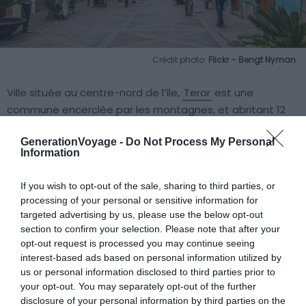
Crédit photo:
Flickr – Bengt Nyman
Ville située au centre-nord de l’île,
Teror
est une
commune encerclée par les montagnes, et abritant 12
600 habitants (2014). Elle est surtout connu pour sa
GenerationVoyage -
Do Not Process My Personal
vierge, trônant à la
Basilia Nuestra Señora del Pino
.
Information
Cette vierge représente la patronne de Grande Canarie
et est honorée le 8 septembre lors d’un pèlerinage dans
If you wish to opt-out of the sale, sharing to third parties, or
toute l’île.
processing of your personal or sensitive information for
targeted advertising by us, please use the below opt-out
section to confirm your selection. Please note that after your
Riche en histoire et en culture, belle de part son
opt-out request is processed you may continue seeing
architecture typique et authentique, Teror promet une
interest-based ads based on personal information utilized by
excursion depuis Las Palmas, pleine de surprises et de
us or personal information disclosed to third parties prior to
découvertes !
your opt-out. You may separately opt-out of the further
disclosure of your personal information by third parties on the