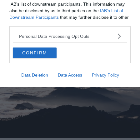
IAB’s list of downstream participants. This information may
also be disclosed by us to third parties on the
IAB’s List of
Downstream Participants
that may further disclose it to other
third parties.
Barranco de Fataga
Personal Data Processing Opt Outs
CONFIRM
Data Deletion
Data Access
Privacy Policy